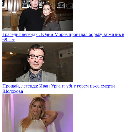
Трагедия легенды: Юрий Мороз проиграл борьбу за жизнь в
68 лет
Прощай, легенда: Иван Ургант убит горем из-за смерти
Шолохова