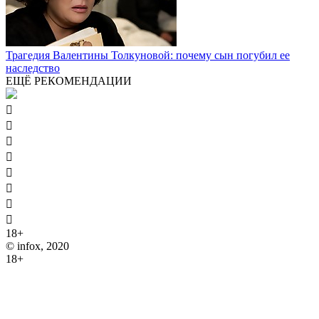
Трагедия Валентины Толкуновой: почему сын погубил ее
наследство
ЕЩЁ РЕКОМЕНДАЦИИ








18+
© infox, 2020
18+
На информационных ресурсах INFOX применяются
рекомендательные технологии (информационные технологии
предоставления информации на основе сбора, систематизации
и анализа сведений, относящихся к предпочтениям