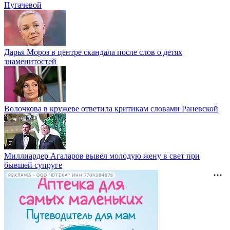
Пугачевой
Дарья Мороз в центре скандала после слов о детях
знаменитостей
Волочкова в кружеве ответила критикам словами Раневской
Миллиардер Агаларов вывел молодую жену в свет при
бывшей супруге
РЕКЛАМА • ООО "ЮТЕКА" ИНН 7704384878