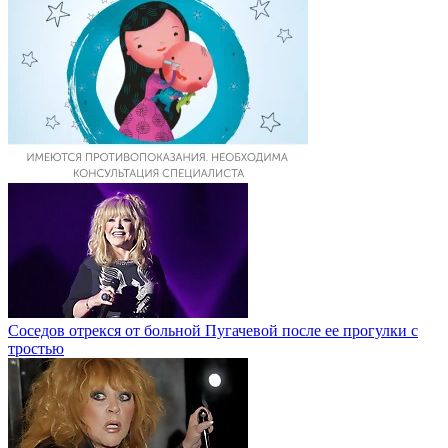
Соседов отрекся от больной Пугачевой после ее прогулки с
тростью