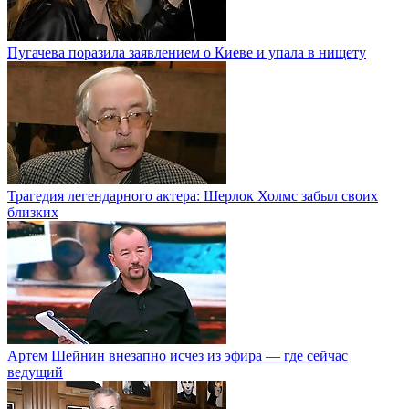
Пугачева поразила заявлением о Киеве и упала в нищету
Трагедия легендарного актера: Шерлок Холмс забыл своих
близких
Артем Шейнин внезапно исчез из эфира — где сейчас
ведущий