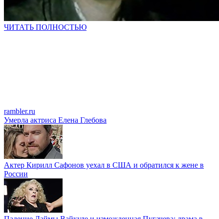
ЧИТАТЬ ПОЛНОСТЬЮ
rambler.ru
Умерла актриса Елена Глебова
Актер Кирилл Сафонов уехал в США и обратился к жене в
России
Падение Лаймы Вайкуле и изможденная Пугачева: драма в