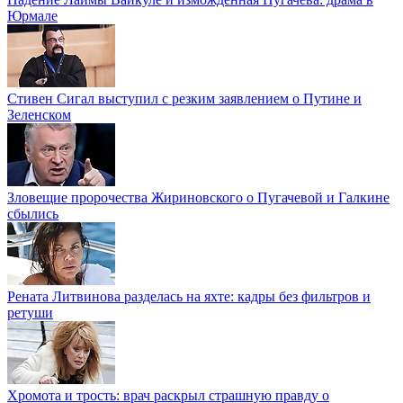
Юрмале
Стивен Сигал выступил с резким заявлением о Путине и
Зеленском
Зловещие пророчества Жириновского о Пугачевой и Галкине
сбылись
Рената Литвинова разделась на яхте: кадры без фильтров и
ретуши
Хромота и трость: врач раскрыл страшную правду о