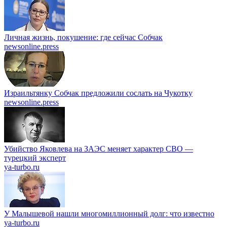
Личная жизнь, покушение: где сейчас Собчак
newsonline.press
Израильтянку Собчак предложили сослать на Чукотку
newsonline.press
Убийство Яковлева на ЗАЭС меняет характер СВО —
турецкий эксперт
ya-turbo.ru
У Малышевой нашли многомиллионный долг: что известно
ya-turbo.ru