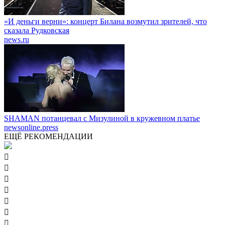
«И деньги верни»: концерт Билана возмутил зрителей, что
сказала Рудковская
news.ru
SHAMAN потанцевал с Мизулиной в кружевном платье
newsonline.press
ЕЩЁ РЕКОМЕНДАЦИИ






