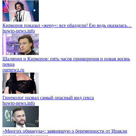
Киркоров показал «жену»: все обалдели! Ею ведь оказалась…
howto-news.info
Шаляпин и Киркоров: пять часов примирения и новая жизнь
певца
ournewz.ru
Гинеколог назвал самый опасный вид секса
howto-news.info
«Многих обманула»: заявившую о беременности от Иракли