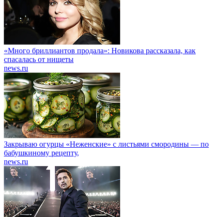
«Много бриллиантов продала»: Новикова рассказала, как
спасалась от нищеты
news.ru
Закрываю огурцы «Неженские» с листьями смородины — по
бабушкиному рецепту,
news.ru