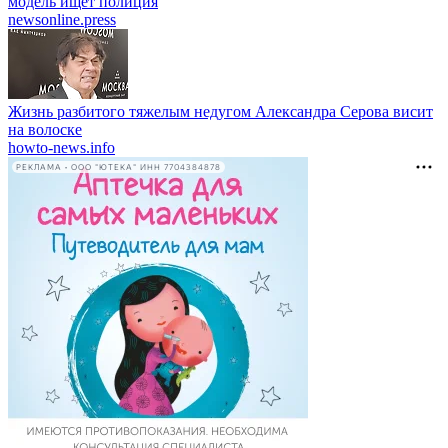
модель ищет полиция
newsonline.press
Жизнь разбитого тяжелым недугом Александра Серова висит
на волоске
howto-news.info
РЕКЛАМА • ООО "ЮТЕКА" ИНН 7704384878