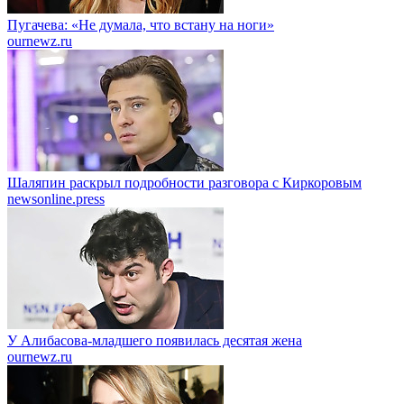
Пугачева: «Не думала, что встану на ноги»
ournewz.ru
Шаляпин раскрыл подробности разговора с Киркоровым
newsonline.press
У Алибасова-младшего появилась десятая жена
ournewz.ru