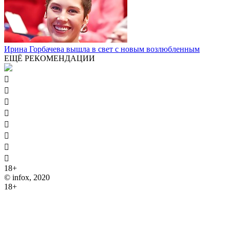
Ирина Горбачева вышла в свет с новым возлюбленным
ЕЩЁ РЕКОМЕНДАЦИИ








18+
© infox, 2020
18+
На информационных ресурсах INFOX применяются
рекомендательные технологии (информационные технологии
предоставления информации на основе сбора, систематизации
и анализа сведений, относящихся к предпочтениям