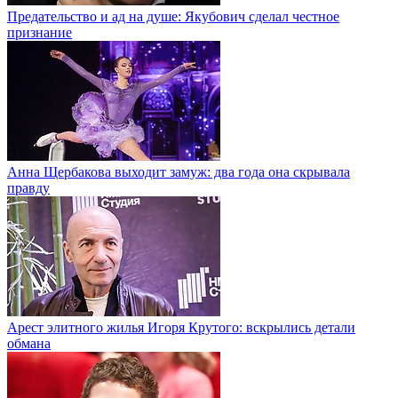
Предательство и ад на душе: Якубович сделал честное
признание
Анна Щербакова выходит замуж: два года она скрывала
правду
Арест элитного жилья Игоря Крутого: вскрылись детали
обмана