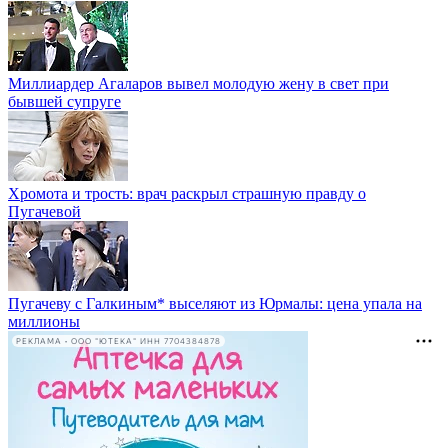
Миллиардер Агаларов вывел молодую жену в свет при
бывшей супруге
Хромота и трость: врач раскрыл страшную правду о
Пугачевой
Пугачеву с Галкиным* выселяют из Юрмалы: цена упала на
миллионы
РЕКЛАМА • ООО "ЮТЕКА" ИНН 7704384878