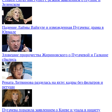
Зеленском
Падение Лаймы Вайкуле и изможденная Пугачева: драма в
Юрмале
Зловещие пророчества Жириновского о Пугачевой и Галкине
сбылись
Рената Литвинова разделась на яхте: кадры без фильтров и
ретуши
Пугачева поразила заявлением о Киеве и упала в нищету