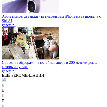
Apple придется заплатить владельцам iPhone из-за провала с
Siri AI
gazeta.ru
Соцсети взбудоражила потайная дверь в 200-летнем доме,
который купила
gazeta.ru
ЕЩЁ РЕКОМЕНДАЦИИ




