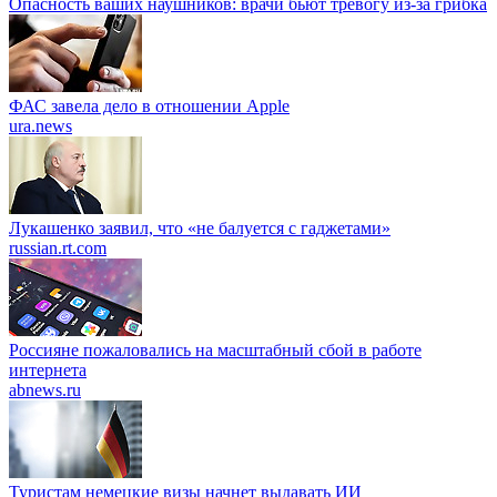
Опасность ваших наушников: врачи бьют тревогу из-за грибка
ФАС завела дело в отношении Apple
ura.news
Лукашенко заявил, что «не балуется с гаджетами»
russian.rt.com
Россияне пожаловались на масштабный сбой в работе
интернета
abnews.ru
Туристам немецкие визы начнет выдавать ИИ