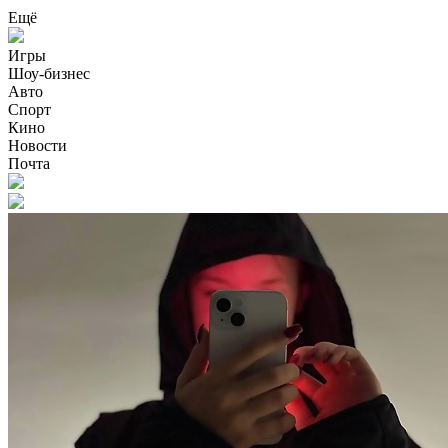
Ещё
Игры
Шоу-бизнес
Авто
Спорт
Кино
Новости
Почта