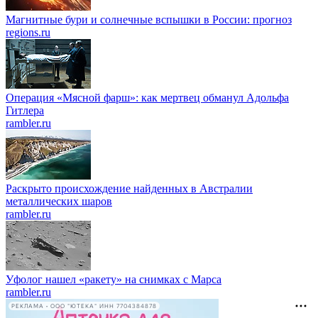
Магнитные бури и солнечные вспышки в России: прогноз
regions.ru
Операция «Мясной фарш»: как мертвец обманул Адольфа
Гитлера
rambler.ru
Раскрыто происхождение найденных в Австралии
металлических шаров
rambler.ru
Уфолог нашел «ракету» на снимках с Марса
rambler.ru
РЕКЛАМА • ООО "ЮТЕКА" ИНН 7704384878