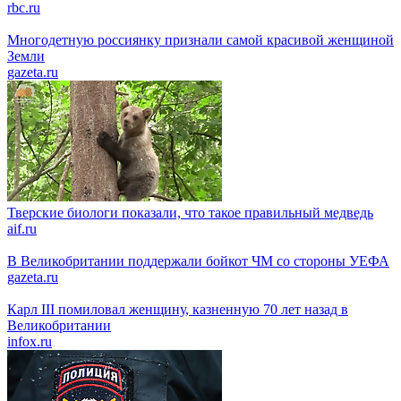
rbc.ru
Многодетную россиянку признали самой красивой женщиной
Земли
gazeta.ru
Тверские биологи показали, что такое правильный медведь
aif.ru
В Великобритании поддержали бойкот ЧМ со стороны УЕФА
gazeta.ru
Карл III помиловал женщину, казненную 70 лет назад в
Великобритании
infox.ru