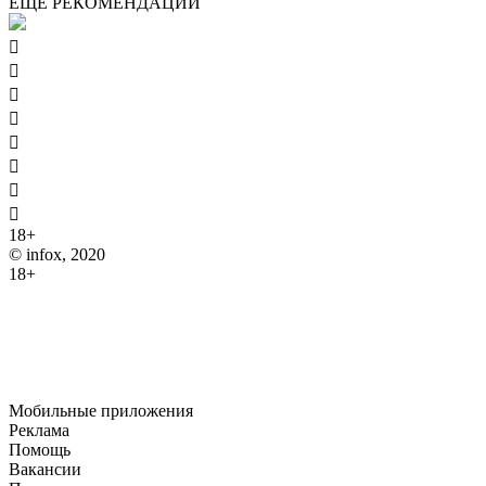
ЕЩЁ РЕКОМЕНДАЦИИ








18+
© infox, 2020
18+
На информационных ресурсах INFOX применяются
рекомендательные технологии (информационные технологии
предоставления информации на основе сбора, систематизации
и анализа сведений, относящихся к предпочтениям
пользователей сети "Интернет", находящихся на территории
Российской Федерации).
Мобильные приложения
Реклама
Помощь
Вакансии