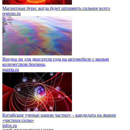
Магнитные бури: когда будет штормить сильнее всего
regions.ru
Вредна ли для двигателя езда на автомобиле с малым
количеством бензина,
gazeta.ru
Китайские ученые нашли частицу – кандидата на звание
«частица силы»
infox.ru