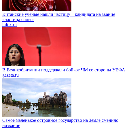
Китайские ученые нашли частицу – кандидата на звание
«частица силы»
infox.ru
В Великобритании поддержали бойкот ЧМ со стороны УЕФА
gazeta.ru
Самое маленькое островное государство на Земле сменило
название