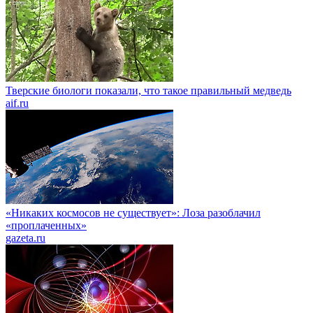
Тверские биологи показали, что такое правильный медведь
aif.ru
«Никаких космосов не существует»: Лоза разоблачил
«проплаченных»
gazeta.ru