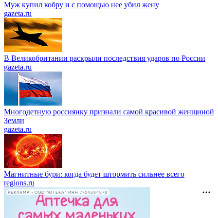
Муж купил кобру и с помощью нее убил жену
gazeta.ru
В Великобритании раскрыли последствия ударов по России
gazeta.ru
Многодетную россиянку признали самой красивой женщиной
Земли
gazeta.ru
Магнитные бури: когда будет штормить сильнее всего
regions.ru
РЕКЛАМА • ООО "ЮТЕКА" ИНН 7704384878