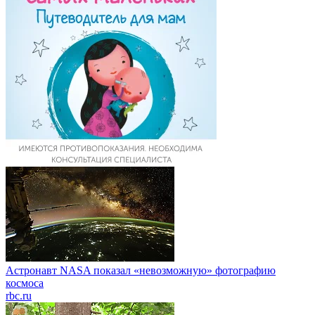
Астронавт NASA показал «невозможную» фотографию
космоса
rbc.ru