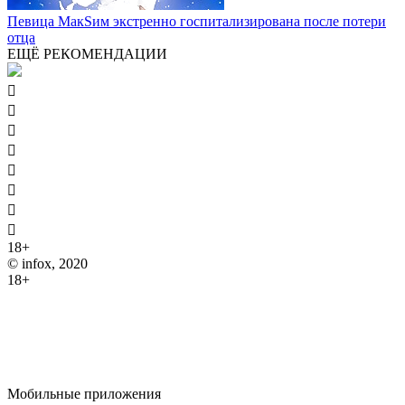
Певица МакSим экстренно госпитализирована после потери
отца
ЕЩЁ РЕКОМЕНДАЦИИ








18+
© infox, 2020
18+
На информационных ресурсах INFOX применяются
рекомендательные технологии (информационные технологии
предоставления информации на основе сбора, систематизации
и анализа сведений, относящихся к предпочтениям
пользователей сети "Интернет", находящихся на территории
Российской Федерации).
Мобильные приложения