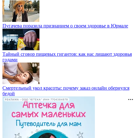
Пугачева поразила признанием о своем здоровье в Юрмале
Тайный сговор пищевых гигантов: как нас лишают здоровья
годами
Смертельный укол красоты: почему заказ онлайн обернулся
бедой
РЕКЛАМА • ООО "ЮТЕКА" ИНН 7704384878