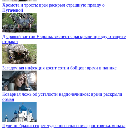
Хромота и трость: врач раскрыл страшную правду о
Пугачевой
Дырявый зонтик Европы: эксперты раскрыли правду о защите
от ракет
Загадочная инфекция косит сотни бойцов: врачи в панике
Коварная ложь об усталости надпочечников: врачи раскрыли
обман
Пули не брали: секрет чудесного спасения фронтовика-монаха