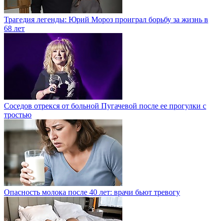
Трагедия легенды: Юрий Мороз проиграл борьбу за жизнь в
68 лет
Соседов отрекся от больной Пугачевой после ее прогулки с
тростью
Опасность молока после 40 лет: врачи бьют тревогу