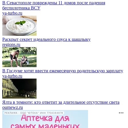
В Севастополе повреждены 11 домов после падения
беспилотника ВСУ
ya-turbo.ru
Раскрыт секрет идеального соуса к шашлыку
regions.ru
В Госдуме хотят ввести ежемесячную родительскую зарплату
ya-turbo.ru
Ялта в темноте: кто ответит за длительное отсутствие света
ournewz.ru
РЕКЛАМА • ООО "ЮТЕКА" ИНН 7704384878