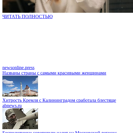
ЧИТАТЬ ПОЛНОСТЬЮ
newsonline.press
Названы страны с самыми красивыми женщинами
Хитрость Кремля с Калининградом сработала блестяще
abnews.ru
Беспилотники совершили налет на Московский регион: