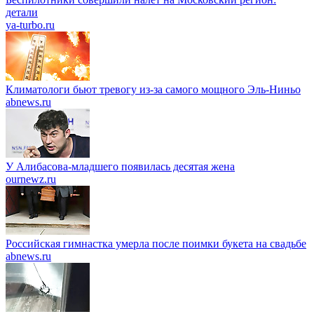
детали
ya-turbo.ru
Климатологи бьют тревогу из-за самого мощного Эль-Ниньо
abnews.ru
У Алибасова-младшего появилась десятая жена
ournewz.ru
Российская гимнастка умерла после поимки букета на свадьбе
abnews.ru