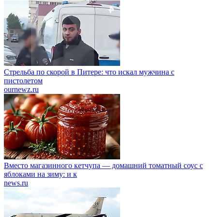
Стрельба по скорой в Питере: что искал мужчина с
пистолетом
ournewz.ru
Вместо магазинного кетчупа — домашний томатный соус с
яблоками на зиму: и к
news.ru