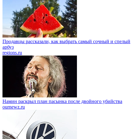
Продавцы рассказали, как выбрать самый сочный и спелый
арбуз
regions.ru
Намин раскрыл план пасынка после двойного убийства
ournewz.ru