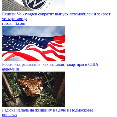
Reuters: Volkswagen сократит выпуск автомобилей и закроет
четыре завода
russian.rt.com
Россиянка рассказала, как выглядят квартиры в США
abnews.ru
Гадюка напала на женщину на даче в Подмосковье
ura.news