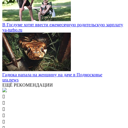
В Госдуме хотят ввести ежемесячную родительскую зарплату
ya-turbo.ru
Гадюка напала на женщину на даче в Подмосковье
ura.news
ЕЩЁ РЕКОМЕНДАЦИИ




