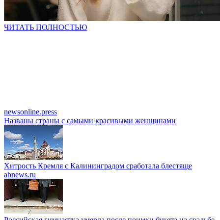
ЧИТАТЬ ПОЛНОСТЬЮ
newsonline.press
Названы страны с самыми красивыми женщинами
Хитрость Кремля с Калининградом сработала блестяще
abnews.ru
Российская гимнастка умерла после поимки букета на свадьбе