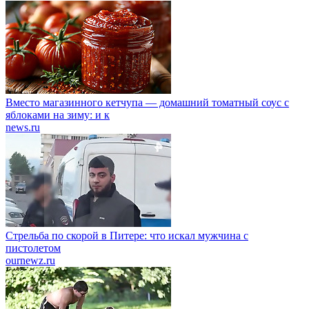
Вместо магазинного кетчупа — домашний томатный соус с
яблоками на зиму: и к
news.ru
Стрельба по скорой в Питере: что искал мужчина с
пистолетом
ournewz.ru