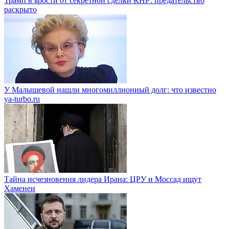
Трамп в ярости от секретной сделки КНР: предательство
раскрыто
У Малышевой нашли многомиллионный долг: что известно
ya-turbo.ru
Тайна исчезновения лидера Ирана: ЦРУ и Моссад ищут
Хаменеи