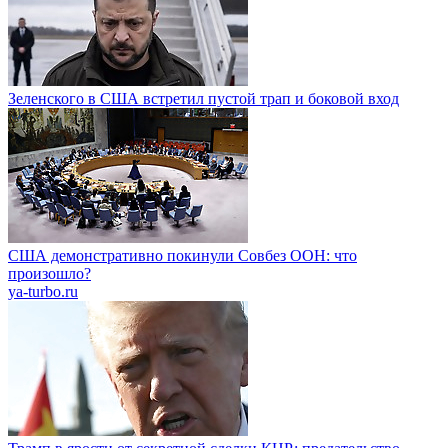
Зеленского в США встретил пустой трап и боковой вход
США демонстративно покинули Совбез ООН: что
произошло?
ya-turbo.ru