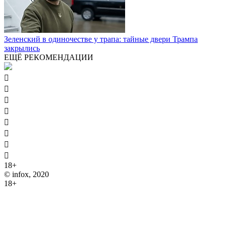
Зеленский в одиночестве у трапа: тайные двери Трампа
закрылись
ЕЩЁ РЕКОМЕНДАЦИИ








18+
© infox, 2020
18+
На информационных ресурсах INFOX применяются
рекомендательные технологии (информационные технологии
предоставления информации на основе сбора, систематизации
и анализа сведений, относящихся к предпочтениям