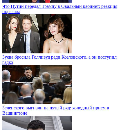
Что Путин передал Трампу в Овальный кабинет: реакция
поразила
Зуева бросила Голливуд ради Козловского, а он поступил
гадко
Зеленского выгнали на пятый ряд: холодный прием в
Вашингтоне