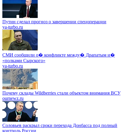
Путин сделал прогноз о завершении спецоперации
ya-turbo.ru
СМИ сообщили о� конфликте между� Драпатым и�
«полками Сырского»
ya-turbo.ru
Почему склады Wildberries стали объектом внимания ВСУ
ournewz.ru
Соловьев раскрыл сроки перехода Донбасса под полный
контроль России