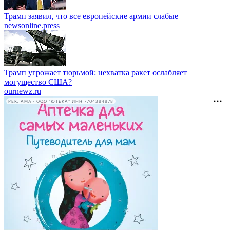
Трамп заявил, что все европейские армии слабые
newsonline.press
Трамп угрожает тюрьмой: нехватка ракет ослабляет
могущество США?
ournewz.ru
РЕКЛАМА • ООО "ЮТЕКА" ИНН 7704384878