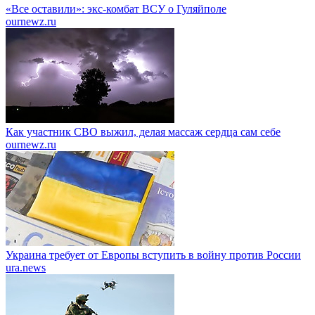
«Все оставили»: экс-комбат ВСУ о Гуляйполе
ournewz.ru
Как участник СВО выжил, делая массаж сердца сам себе
ournewz.ru
Украина требует от Европы вступить в войну против России
ura.news