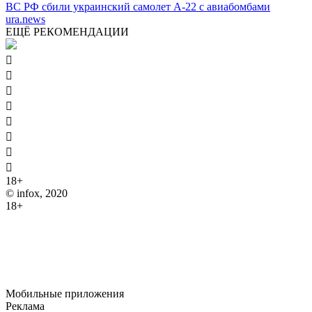
ВС РФ сбили украинский самолет А-22 с авиабомбами
ura.news
ЕЩЁ РЕКОМЕНДАЦИИ








18+
© infox, 2020
18+
На информационных ресурсах INFOX применяются
рекомендательные технологии (информационные технологии
предоставления информации на основе сбора, систематизации
и анализа сведений, относящихся к предпочтениям
пользователей сети "Интернет", находящихся на территории
Российской Федерации).
Мобильные приложения
Реклама