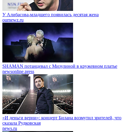
У Алибасова-младшего появилась десятая жена
ournewz.ru
SHAMAN потанцевал с Мизулиной в кружевном платье
newsonline.press
«И деньги верни»: концерт Билана возмутил зрителей, что
сказала Рудковская
news.ru