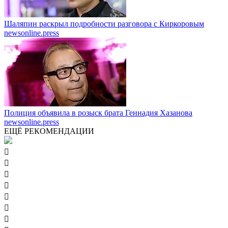
Шаляпин раскрыл подробности разговора с Киркоровым
newsonline.press
Полиция объявила в розыск брата Геннадия Хазанова
newsonline.press
ЕЩЁ РЕКОМЕНДАЦИИ






