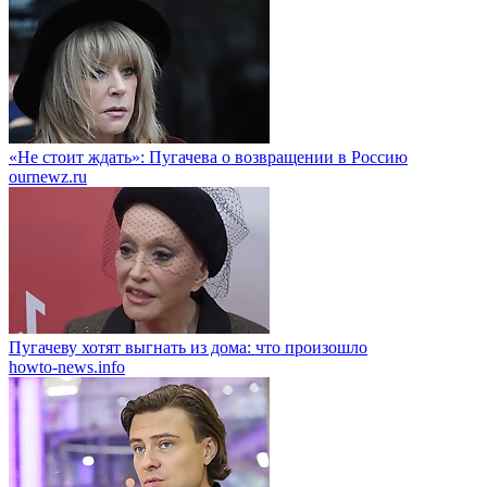
«Не стоит ждать»: Пугачева о возвращении в Россию
ournewz.ru
Пугачеву хотят выгнать из дома: что произошло
howto-news.info