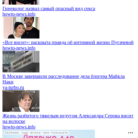
Гинеколог назвал самый опасный вид секса
howto-news.info
«Все висит»: раскрыта правда об интимной жизни Пугачевой
howto-news.info
В Москве завершили расследование дела блогера Майкла
Наки
ya-turbo.ru
Жизнь разбитого тяжелым недугом Александра Серова висит
на волоске
howto-news.info
РЕКЛАМА • ООО "ЮТЕКА" ИНН 7704384878