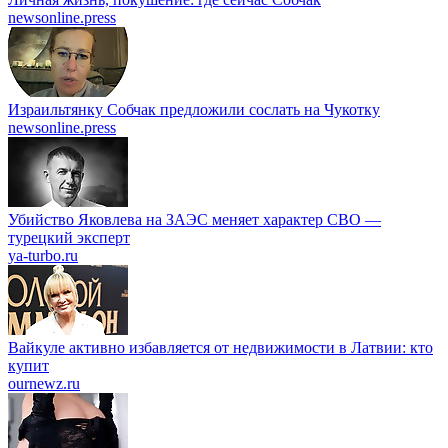
newsonline.press
Израильтянку Собчак предложили сослать на Чукотку
newsonline.press
Убийство Яковлева на ЗАЭС меняет характер СВО —
турецкий эксперт
ya-turbo.ru
Вайкуле активно избавляется от недвижимости в Латвии: кто
купит
ournewz.ru