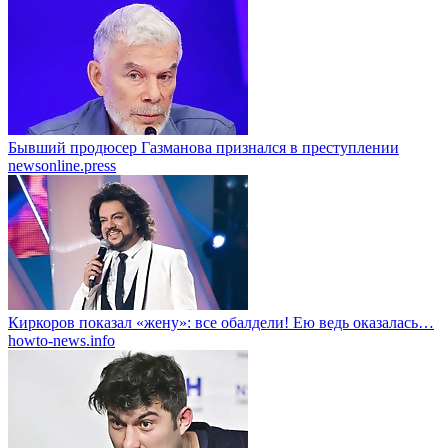
Бывший продюсер Газманова признался в преступлении
newsonline.press
Киркоров показал «жену»: все обалдели! Ею ведь оказалась…
howto-news.info