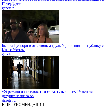
Петербурге
gazeta.ru
Бьянка Цензори в оголяющем грудь боди вышла на публику с
Канье Уэстом
gazeta.ru
«Угрожали изнасиловать и сломать пальцы»: 19-летняя
девушка заявила об
gazeta.ru
ЕЩЁ РЕКОМЕНДАЦИИ