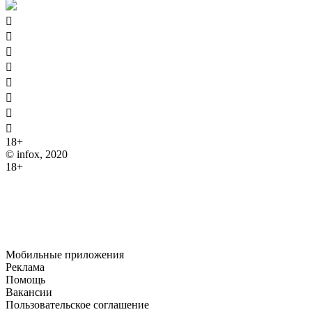








18+
© infox, 2020
18+
На информационных ресурсах INFOX применяются
рекомендательные технологии (информационные технологии
предоставления информации на основе сбора, систематизации
и анализа сведений, относящихся к предпочтениям
пользователей сети "Интернет", находящихся на территории
Российской Федерации).
Мобильные приложения
Реклама
Помощь
Вакансии
Пользовательское соглашение