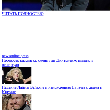
ЧИТАТЬ ПОЛНОСТЬЮ
newsonline.press
Продюсер рассказал, сменит ли Дмитриенко имидж и
репертуар
Падение Лаймы Вайкуле и изможденная Пугачева: драма в
Юрмале