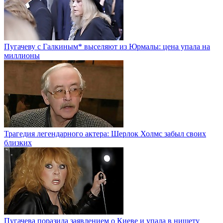
Пугачеву с Галкиным* выселяют из Юрмалы: цена упала на
миллионы
Трагедия легендарного актера: Шерлок Холмс забыл своих
близких
Пугачева поразила заявлением о Киеве и упала в нищету