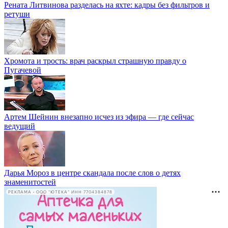
Рената Литвинова разделась на яхте: кадры без фильтров и
ретуши
Хромота и трость: врач раскрыл страшную правду о
Пугачевой
Артем Шейнин внезапно исчез из эфира — где сейчас
ведущий
Дарья Мороз в центре скандала после слов о детях
знаменитостей
РЕКЛАМА • ООО "ЮТЕКА" ИНН 7704384878