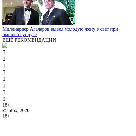
Миллиардер Агаларов вывел молодую жену в свет при
бывшей супруге
ЕЩЁ РЕКОМЕНДАЦИИ








18+
© infox, 2020
18+
На информационных ресурсах INFOX применяются
рекомендательные технологии (информационные технологии
предоставления информации на основе сбора, систематизации