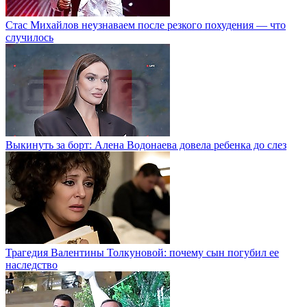
Стас Михайлов неузнаваем после резкого похудения — что
случилось
Выкинуть за борт: Алена Водонаева довела ребенка до слез
Трагедия Валентины Толкуновой: почему сын погубил ее
наследство