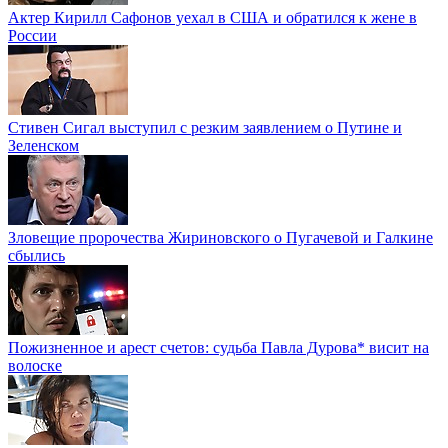
Актер Кирилл Сафонов уехал в США и обратился к жене в
России
Стивен Сигал выступил с резким заявлением о Путине и
Зеленском
Зловещие пророчества Жириновского о Пугачевой и Галкине
сбылись
Пожизненное и арест счетов: судьба Павла Дурова* висит на
волоске