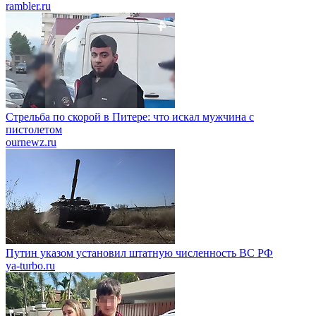
rambler.ru
Стрельба по скорой в Питере: что искал мужчина с
пистолетом
ournewz.ru
Путин указом установил штатную численность ВС РФ
ya-turbo.ru