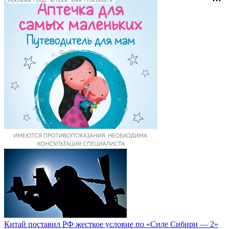
РЕКЛАМА • ООО "ЮТЕКА" ИНН 7704384878
Китай поставил РФ жесткое условие по «Силе Сибири — 2»