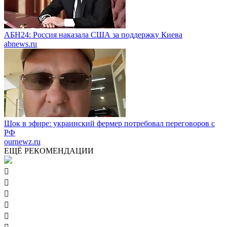
АБН24: Россия наказала США за поддержку Киева
abnews.ru
Шок в эфире: украинский фермер потребовал переговоров с
РФ
ournewz.ru
ЕЩЁ РЕКОМЕНДАЦИИ




