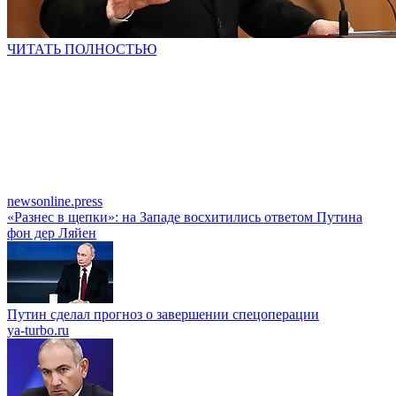
ЧИТАТЬ ПОЛНОСТЬЮ
newsonline.press
«Разнес в щепки»: на Западе восхитились ответом Путина
фон дер Ляйен
Путин сделал прогноз о завершении спецоперации
ya-turbo.ru