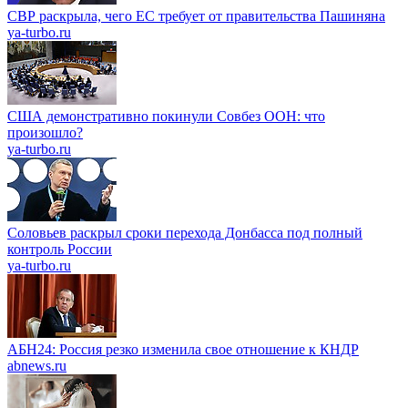
СВР раскрыла, чего ЕС требует от правительства Пашиняна
ya-turbo.ru
США демонстративно покинули Совбез ООН: что
произошло?
ya-turbo.ru
Соловьев раскрыл сроки перехода Донбасса под полный
контроль России
ya-turbo.ru
АБН24: Россия резко изменила свое отношение к КНДР
abnews.ru