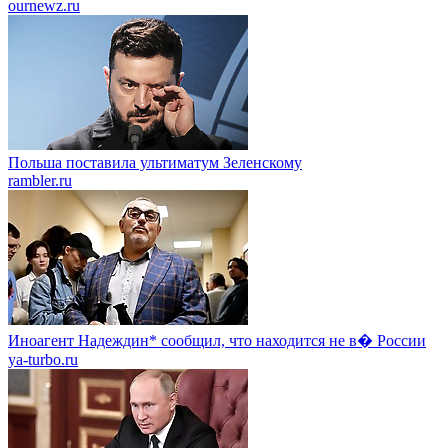
ournewz.ru
Польша поставилa ультиматум Зеленскому
rambler.ru
Иноагент Надеждин* сообщил, что находится не в� России
ya-turbo.ru