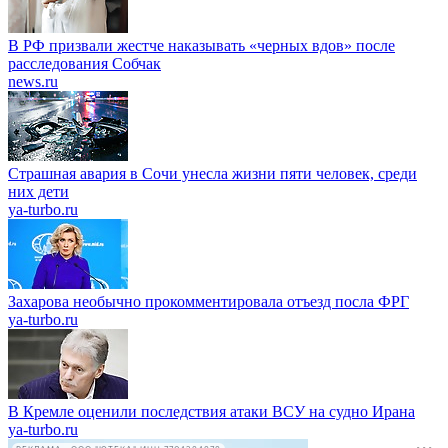
В РФ призвали жестче наказывать «черных вдов» после
расследования Собчак
news.ru
Страшная авария в Сочи унесла жизни пяти человек, среди
них дети
ya-turbo.ru
Захарова необычно прокомментировала отъезд посла ФРГ
ya-turbo.ru
В Кремле оценили последствия атаки ВСУ на судно Ирана
ya-turbo.ru