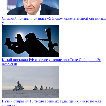
Слуцкий призвал признать «Яблоко» нежелательной организа
ya-turbo.ru
Китай поставил РФ жесткое условие по «Силе Сибири — 2»
rambler.ru
Путин отправил 13 тысяч военных туда, где их никто не жал
abnews.ru