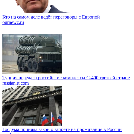
Кто на самом деле ведёт переговоры с Европой
ournewz.ru
Турция передала российские комплексы С-400 третьей стране
russian.rt.com
Госдума приняла закон о запрете на проживание в России