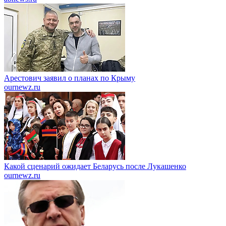
Арестович заявил о планах по Крыму
ournewz.ru
Какой сценарий ожидает Беларусь после Лукашенко
ournewz.ru