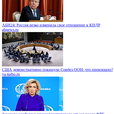
АБН24: Россия резко изменила свое отношение к КНДР
abnews.ru
США демонстративно покинули Совбез ООН: что произошло?
ya-turbo.ru