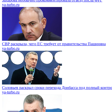
Захарова необычно прокомментировала отъезд посла ФРГ
ya-turbo.ru
СВР раскрыла, чего ЕС требует от правительства Пашиняна
ya-turbo.ru
Соловьев раскрыл сроки перехода Донбасса под полный контр
ya-turbo.ru