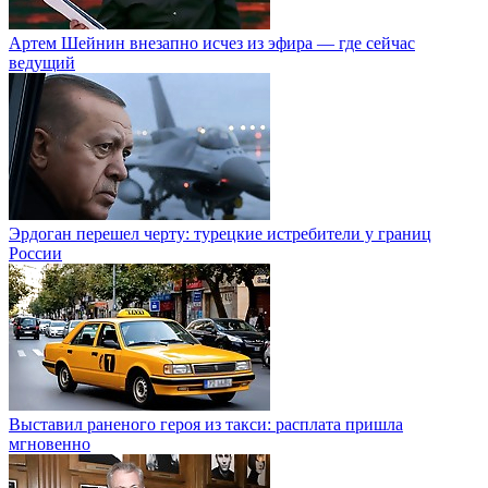
Артем Шейнин внезапно исчез из эфира — где сейчас
ведущий
Эрдоган перешел черту: турецкие истребители у границ
России
Выставил раненого героя из такси: расплата пришла
мгновенно