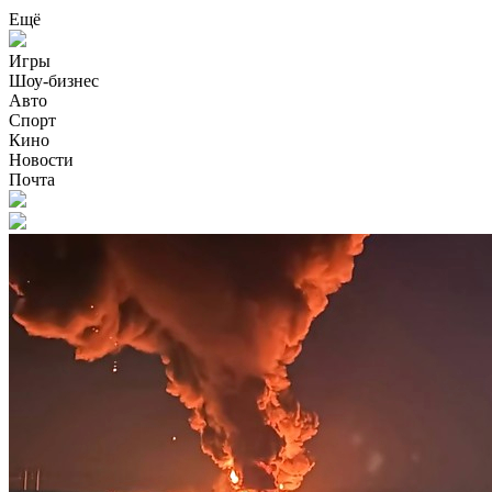
Ещё
Игры
Шоу-бизнес
Авто
Спорт
Кино
Новости
Почта