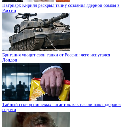
Патриарх Кирилл раскрыл тайну создания ядерной бомбы в
России
Британия уводит свои танки от России: чего испугался
Лондон
Тайный сговор пищевых гигантов: как нас лишают здоровья
годами