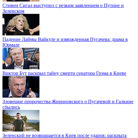
Стивен Сигал выступил с резким заявлением о Путине и
Зеленском
Падение Лаймы Вайкуле и изможденная Пугачева: драма в
Юрмале
Виктор Бут раскрыл тайну смерти сенатора Грэма в Киеве
Зловещие пророчества Жириновского о Пугачевой и Галкине
сбылись
Зеленский не возвращается в Киев после ударов: раскрыта