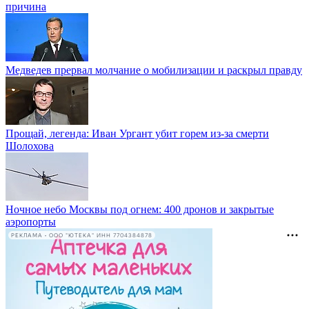
причина
Медведев прервал молчание о мобилизации и раскрыл правду
Прощай, легенда: Иван Ургант убит горем из-за смерти
Шолохова
Ночное небо Москвы под огнем: 400 дронов и закрытые
аэропорты
РЕКЛАМА • ООО "ЮТЕКА" ИНН 7704384878