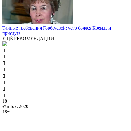
Тайные требования Горбачевой: чего боялся Кремль и
прислуга
ЕЩЁ РЕКОМЕНДАЦИИ








18+
© infox, 2020
18+
На информационных ресурсах INFOX применяются
рекомендательные технологии (информационные технологии
предоставления информации на основе сбора, систематизации