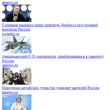
abnews.ru
Соловьев раскрыл сроки перехода Донбасса под полный
контроль России
ya-turbo.ru
Американский F-35 поплатился, приблизившись к самолету
России
abnews.ru
Поведение китайских туристов удивляет жителей России
abnews.ru