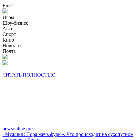
Ещё
Игры
Шоу-бизнес
Авто
Спорт
Кино
Новости
Почта
ЧИТАТЬ ПОЛНОСТЬЮ
newsonline.press
«Мужики! Пора жечь фуры». Что происходит на сухопутном
коридоре в Крым