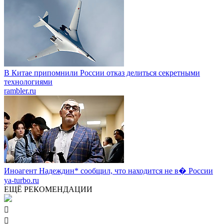
В Китае припомнили России отказ делиться секретными
технологиями
rambler.ru
Иноагент Надеждин* сообщил, что находится не в� России
ya-turbo.ru
ЕЩЁ РЕКОМЕНДАЦИИ

