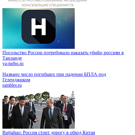
Посольство России потребовало наказать убийц россиян в
Таиланде
ya-turbo.ru
Названо число погибших при падении БПЛА под
Геленджиком
rambler.ru
Baijiahao: Россия стоит дорогу в обход Китая