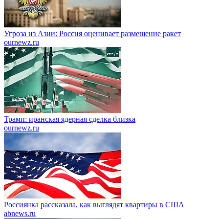
Угроза из Азии: Россия оценивает размещение ракет
ournewz.ru
Трамп: иранская ядерная сделка близка
ournewz.ru
Россиянка рассказала, как выглядят квартиры в США
abnews.ru