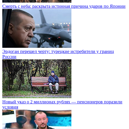
Смерть с неба: раскрыта истинная причина ударов по Японии
Эрдоган перешел черту: турецкие истребители у границ
России
Новый указ о 2 миллионах рублях — пенсионеров поразили
условия