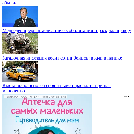
сбылись
Медведев прервал молчание о мобилизации и раскрыл правду
Загадочная инфекция косит сотни бойцов: врачи в панике
Выставил раненого героя из такси: расплата пришла
мгновенно
РЕКЛАМА • ООО "ЮТЕКА" ИНН 7704384878