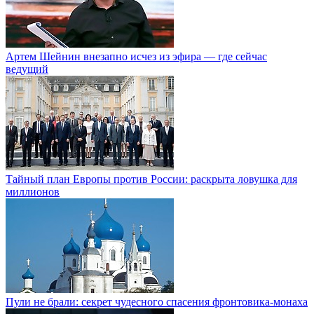
Артем Шейнин внезапно исчез из эфира — где сейчас
ведущий
Тайный план Европы против России: раскрыта ловушка для
миллионов
Пули не брали: секрет чудесного спасения фронтовика-монаха