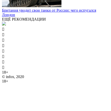
Британия уводит свои танки от России: чего испугался
Лондон
ЕЩЁ РЕКОМЕНДАЦИИ








18+
© infox, 2020
18+
На информационных ресурсах INFOX применяются
рекомендательные технологии (информационные технологии
предоставления информации на основе сбора, систематизации
и анализа сведений, относящихся к предпочтениям
пользователей сети "Интернет", находящихся на территории
Российской Федерации).