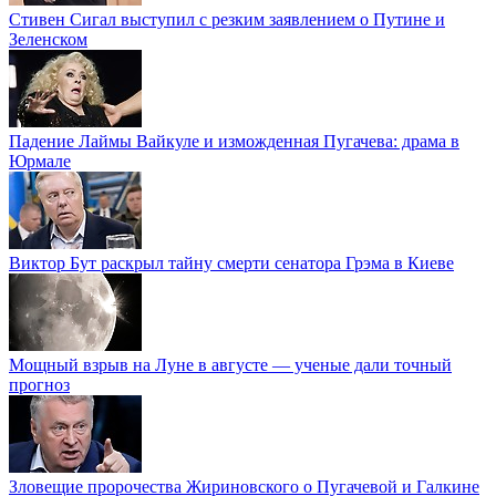
Стивен Сигал выступил с резким заявлением о Путине и
Зеленском
Падение Лаймы Вайкуле и изможденная Пугачева: драма в
Юрмале
Виктор Бут раскрыл тайну смерти сенатора Грэма в Киеве
Мощный взрыв на Луне в августе — ученые дали точный
прогноз
Зловещие пророчества Жириновского о Пугачевой и Галкине