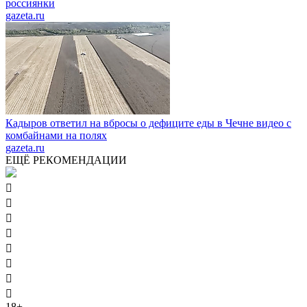
россиянки
gazeta.ru
Кадыров ответил на вбросы о дефиците еды в Чечне видео с
комбайнами на полях
gazeta.ru
ЕЩЁ РЕКОМЕНДАЦИИ








18+