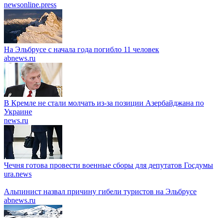
newsonline.press
На Эльбрусе с начала года погибло 11 человек
abnews.ru
В Кремле не стали молчать из-за позиции Азербайджана по
Украине
news.ru
Чечня готова провести военные сборы для депутатов Госдумы
ura.news
Альпинист назвал причину гибели туристов на Эльбрусе
abnews.ru