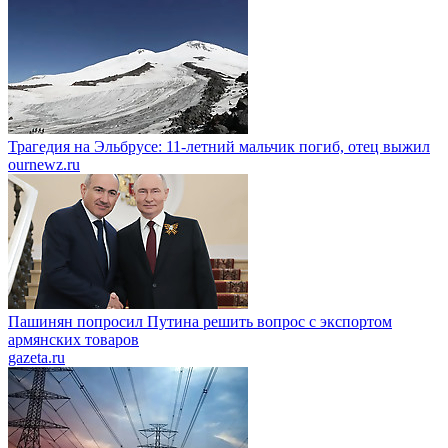
Трагедия на Эльбрусе: 11-летний мальчик погиб, отец выжил
ournewz.ru
Пашинян попросил Путина решить вопрос с экспортом
армянских товаров
gazeta.ru