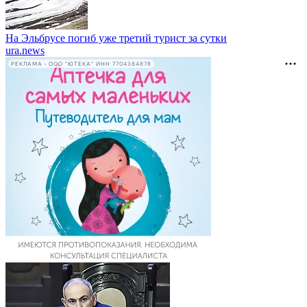
На Эльбрусе погиб уже третий турист за сутки
ura.news
РЕКЛАМА • ООО "ЮТЕКА" ИНН 7704384878