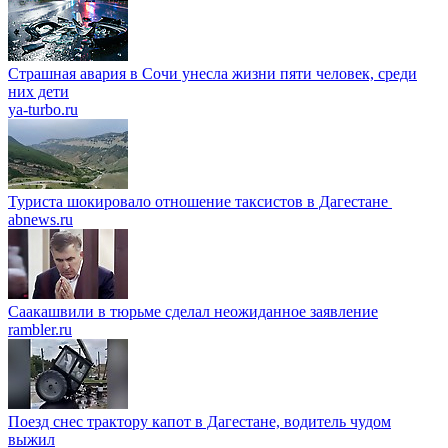
Страшная авария в Сочи унесла жизни пяти человек, среди
них дети
ya-turbo.ru
Туриста шокировало отношение таксистов в Дагестане
abnews.ru
Саакашвили в тюрьме сделал неожиданное заявление
rambler.ru
Поезд снес трактору капот в Дагестане, водитель чудом
выжил