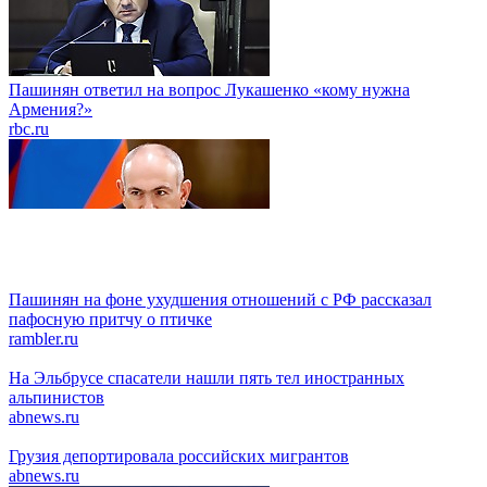
Пашинян ответил на вопрос Лукашенко «кому нужна
Армения?»
rbc.ru
Пашинян на фоне ухудшения отношений с РФ рассказал
пафосную притчу о птичке
rambler.ru
На Эльбрусе спасатели нашли пять тел иностранных
альпинистов
abnews.ru
Грузия депортировала российских мигрантов
abnews.ru