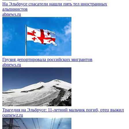
На Эльбрусе спасатели нашли пять тел иностранных
альпинистов
abnews.ru
Грузия депортировала российских мигрантов
abnews.ru
Трагедия на Эльбрусе: 11-летний мальчик погиб, отец выжил
ournewz.ru