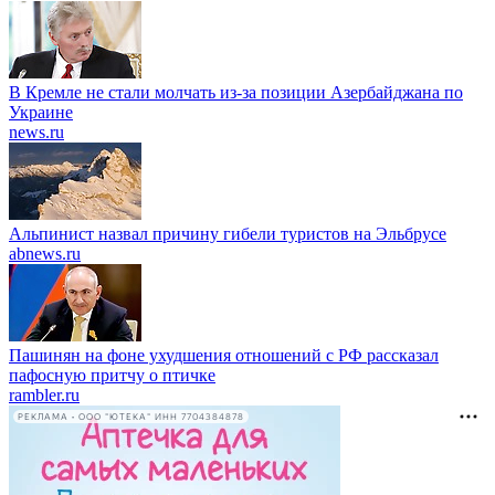
В Кремле не стали молчать из-за позиции Азербайджана по
Украине
news.ru
Альпинист назвал причину гибели туристов на Эльбрусе
abnews.ru
Пашинян на фоне ухудшения отношений с РФ рассказал
пафосную притчу о птичке
rambler.ru
РЕКЛАМА • ООО "ЮТЕКА" ИНН 7704384878