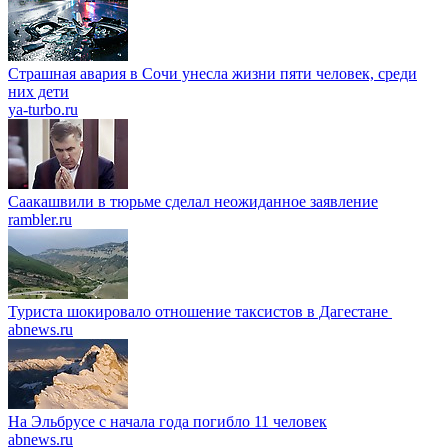
Страшная авария в Сочи унесла жизни пяти человек, среди
них дети
ya-turbo.ru
Саакашвили в тюрьме сделал неожиданное заявление
rambler.ru
Туриста шокировало отношение таксистов в Дагестане
abnews.ru
На Эльбрусе с начала года погибло 11 человек
abnews.ru