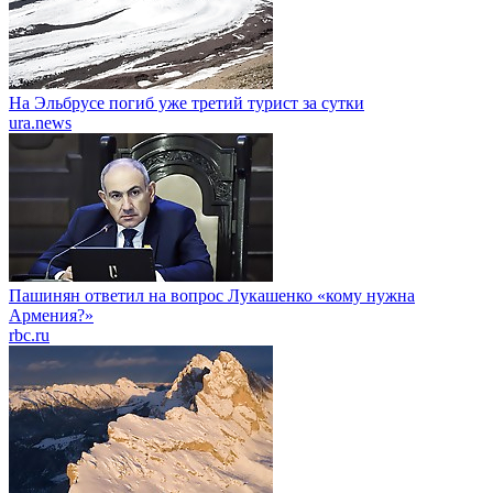
На Эльбрусе погиб уже третий турист за сутки
ura.news
Пашинян ответил на вопрос Лукашенко «кому нужна
Армения?»
rbc.ru