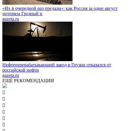
«Их в очередной раз предали»: как Россия за один август
потеряла Грозный и
gazeta.ru
Нефтеперерабатывающий завод в Грузии отказался от
российской нефти
gazeta.ru
ЕЩЁ РЕКОМЕНДАЦИИ





