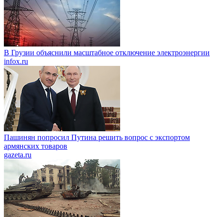
В Грузии объяснили масштабное отключение электроэнергии
infox.ru
Пашинян попросил Путина решить вопрос с экспортом
армянских товаров
gazeta.ru