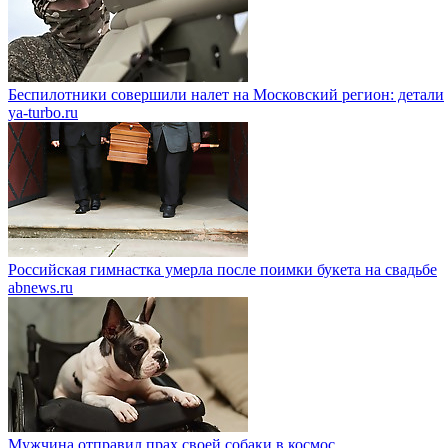
Беспилотники совершили налет на Московский регион: детали
ya-turbo.ru
Российская гимнастка умерла после поимки букета на свадьбе
abnews.ru
Мужчина отправил прах своей собаки в космос