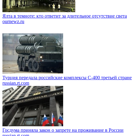
Ялта в темноте: кто ответит за длительное отсутствие света
ournewz.ru
Турция передала российские комплексы С-400 третьей стране
russian.rt.com
Госдума приняла закон о запрете на проживание в России
russian.rt.com