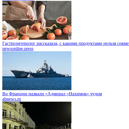
Гастроэнтеролог рассказала, с какими продуктами нельзя совм
newsonline.press
Во Франции назвали «Адмирал «Нахимов» чудом
abnews.ru