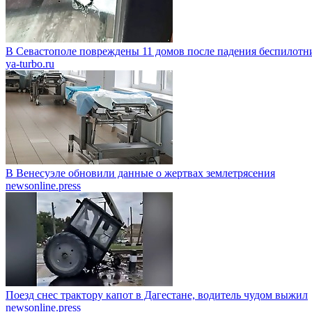
В Севастополе повреждены 11 домов после падения беспилот
ya-turbo.ru
В Венесуэле обновили данные о жертвах землетрясения
newsonline.press
Поезд снес трактору капот в Дагестане, водитель чудом выжил
newsonline.press