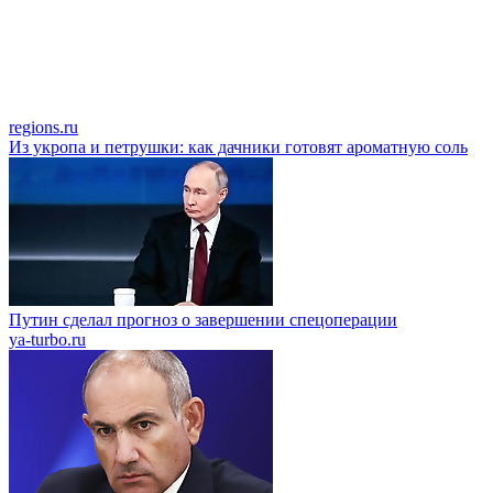
regions.ru
Из укропа и петрушки: как дачники готовят ароматную соль
Путин сделал прогноз о завершении спецоперации
ya-turbo.ru