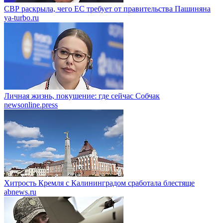
СВР раскрыла, чего ЕС требует от правительства Пашиняна
ya-turbo.ru
Личная жизнь, покушение: где сейчас Собчак
newsonline.press
Хитрость Кремля с Калининградом сработала блестяще
abnews.ru