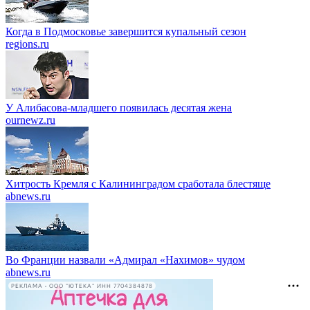
Когда в Подмосковье завершится купальный сезон
regions.ru
У Алибасова-младшего появилась десятая жена
ournewz.ru
Хитрость Кремля с Калининградом сработала блестяще
abnews.ru
Во Франции назвали «Адмирал «Нахимов» чудом
abnews.ru
РЕКЛАМА • ООО "ЮТЕКА" ИНН 7704384878