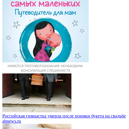
Российская гимнастка умерла после поимки букета на свадьбе
abnews.ru