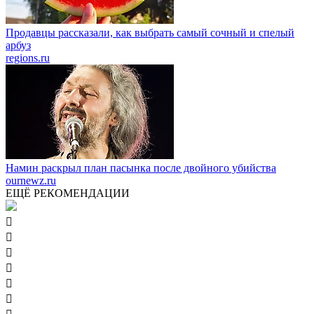
Продавцы рассказали, как выбрать самый сочный и спелый
арбуз
regions.ru
Намин раскрыл план пасынка после двойного убийства
ournewz.ru
ЕЩЁ РЕКОМЕНДАЦИИ





