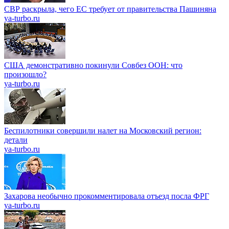
СВР раскрыла, чего ЕС требует от правительства Пашиняна
ya-turbo.ru
США демонстративно покинули Совбез ООН: что
произошло?
ya-turbo.ru
Беспилотники совершили налет на Московский регион:
детали
ya-turbo.ru
Захарова необычно прокомментировала отъезд посла ФРГ
ya-turbo.ru