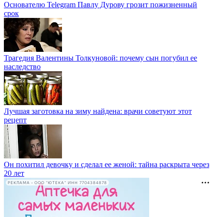
Основателю Telegram Павлу Дурову грозит пожизненный
срок
Трагедия Валентины Толкуновой: почему сын погубил ее
наследство
Лучшая заготовка на зиму найдена: врачи советуют этот
рецепт
Он похитил девочку и сделал ее женой: тайна раскрыта через
20 лет
РЕКЛАМА • ООО "ЮТЕКА" ИНН 7704384878