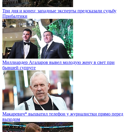
Три дня и конец: западные эксперты предсказали судьбу
Прибалтики
Миллиардер Агаларов вывел молодую жену в свет при
бывшей супруге
Макаревич* выхватил телефон у журналистки прямо перед
выходом