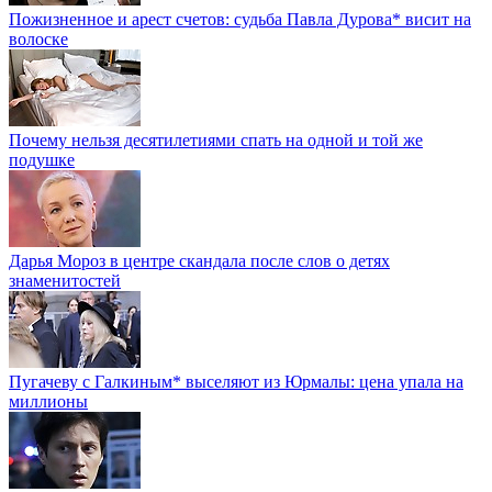
Пожизненное и арест счетов: судьба Павла Дурова* висит на
волоске
Почему нельзя десятилетиями спать на одной и той же
подушке
Дарья Мороз в центре скандала после слов о детях
знаменитостей
Пугачеву с Галкиным* выселяют из Юрмалы: цена упала на
миллионы