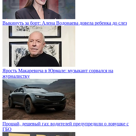
Выкинуть за борт: Алена Водонаева довела ребенка до слез
Ярость Макаревича в Юрмале: музыкант сорвался на
журналистку
Прощай, дешевый газ: водителей предупредили о ловушке с
ГБО