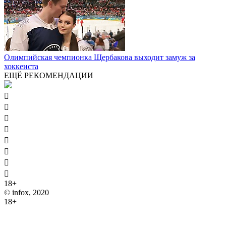
Олимпийская чемпионка Щербакова выходит замуж за
хоккеиста
ЕЩЁ РЕКОМЕНДАЦИИ








18+
© infox, 2020
18+
На информационных ресурсах INFOX применяются
рекомендательные технологии (информационные технологии