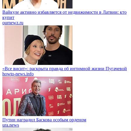
Вайкуле активно избавляется от недвижимости в Латвии: кто
купит
ournewz.ru
«Все висит»: раскрыта правда об интимной жизни Пугачевой
howto-news.info
Путин наградил Баскова особым орденом
ura.news