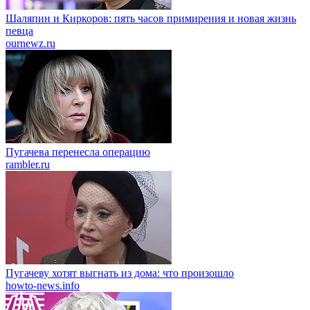
Шаляпин и Киркоров: пять часов примирения и новая жизнь
певца
ournewz.ru
Пугачева перенесла операцию
rambler.ru
Пугачеву хотят выгнать из дома: что произошло
howto-news.info