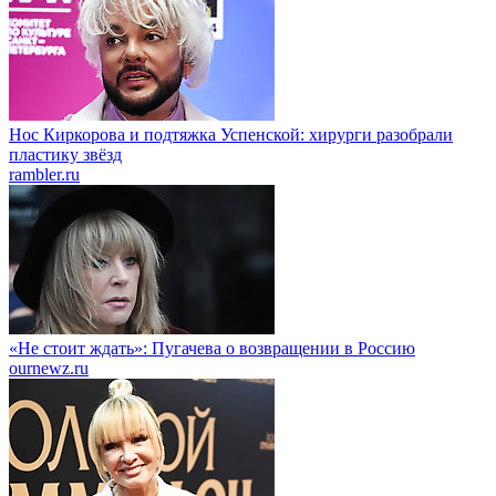
Нос Киркорова и подтяжка Успенской: хирурги разобрали
пластику звёзд
rambler.ru
«Не стоит ждать»: Пугачева о возвращении в Россию
ournewz.ru