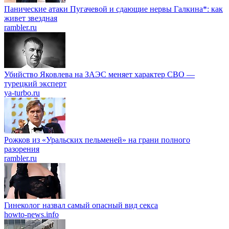
Панические атаки Пугачевой и сдающие нервы Галкина*: как
живет звездная
rambler.ru
Убийство Яковлева на ЗАЭС меняет характер СВО —
турецкий эксперт
ya-turbo.ru
Рожков из «Уральских пельменей» на грани полного
разорения
rambler.ru
Гинеколог назвал самый опасный вид секса
howto-news.info