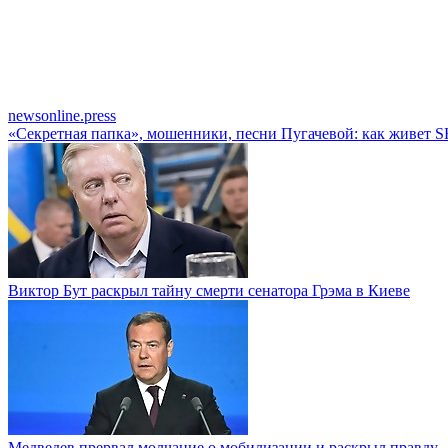
newsonline.press
«Секретная папка», мошенники, песни Пугачевой: как живе
Виктор Бут раскрыл тайну смерти сенатора Грэма в Киеве
Медведев прервал молчание о мобилизации и раскрыл правду