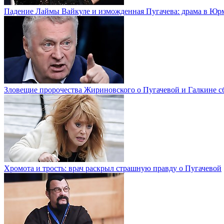
Падение Лаймы Вайкуле и изможденная Пугачева: драма в Юр
Зловещие пророчества Жириновского о Пугачевой и Галкине с
Хромота и трость: врач раскрыл страшную правду о Пугачевой