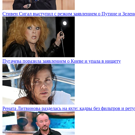
Стивен Сигал выступил с резким заявлением о Путине и Зелен
Пугачева поразила заявлением о Киеве и упала в нищету
Рената Литвинова разделась на яхте: кадры без фильтров и рет