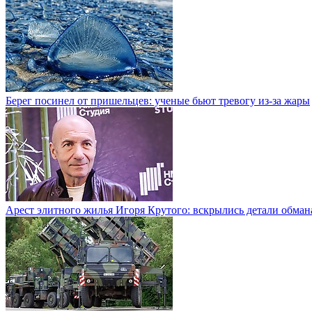
Берег посинел от пришельцев: ученые бьют тревогу из-за жары
Арест элитного жилья Игоря Крутого: вскрылись детали обман