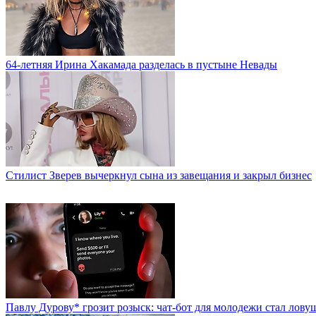
64-летняя Ирина Хакамада разделась в пустыне Невады
Стилист Зверев вычеркнул сына из завещания и закрыл бизнес
Павлу Дурову* грозит розыск: чат-бот для молодежи стал лову