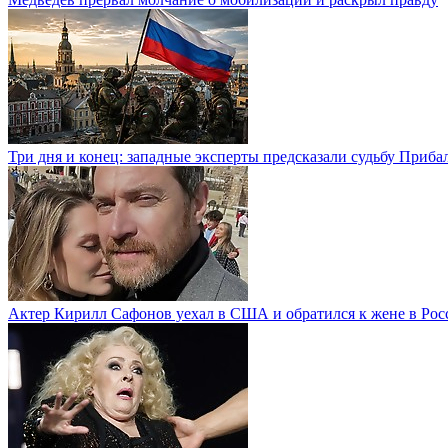
Три дня и конец: западные эксперты предсказали судьбу Приба
Актер Кирилл Сафонов уехал в США и обратился к жене в Рос