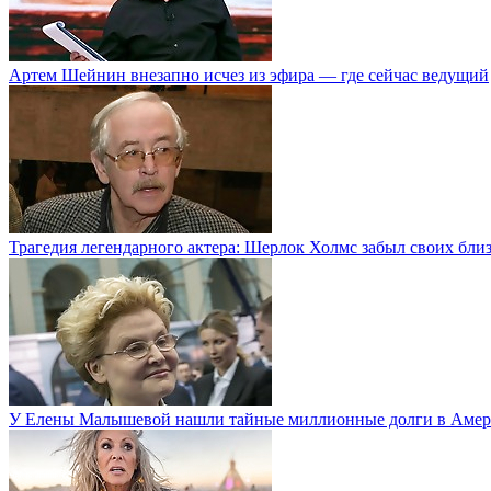
Артем Шейнин внезапно исчез из эфира — где сейчас ведущий
Трагедия легендарного актера: Шерлок Холмс забыл своих бли
У Елены Малышевой нашли тайные миллионные долги в Амер