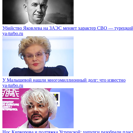
Убийство Яковлева на ЗАЭС меняет характер СВО — турецкий
ya-turbo.ru
У Малышевой нашли многомиллионный долг: что известно
ya-turbo.ru
Нос Киркорова и подтяжка Успенской: хирурги разобрали пласт