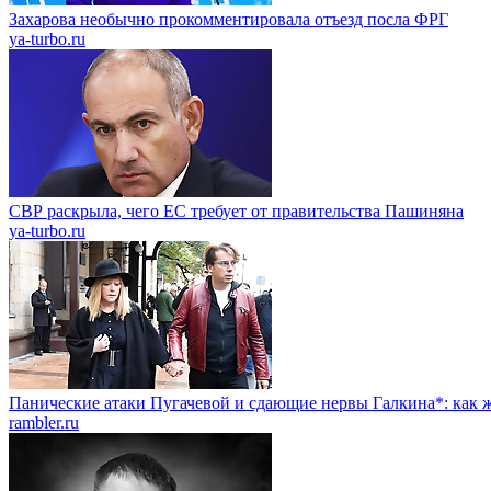
Захарова необычно прокомментировала отъезд посла ФРГ
ya-turbo.ru
СВР раскрыла, чего ЕС требует от правительства Пашиняна
ya-turbo.ru
Панические атаки Пугачевой и сдающие нервы Галкина*: как ж
rambler.ru