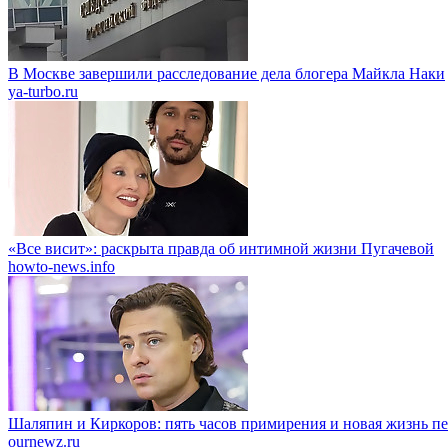
В Москве завершили расследование дела блогера Майкла Наки
ya-turbo.ru
«Все висит»: раскрыта правда об интимной жизни Пугачевой
howto-news.info
Шаляпин и Киркоров: пять часов примирения и новая жизнь п
ournewz.ru