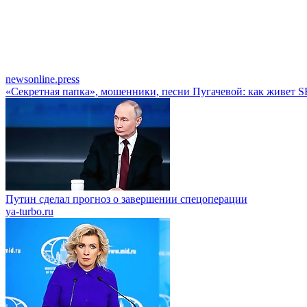
newsonline.press
«Секретная папка», мошенники, песни Пугачевой: как живе
Путин сделал прогноз о завершении спецоперации
ya-turbo.ru