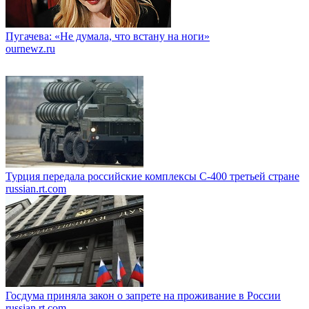
Пугачева: «Не думала, что встану на ноги»
ournewz.ru
Турция передала российские комплексы С-400 третьей стране
russian.rt.com
Госдума приняла закон о запрете на проживание в России
russian.rt.com