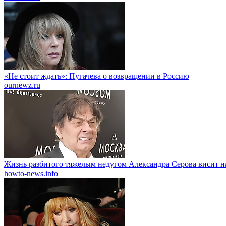
«Не стоит ждать»: Пугачева о возвращении в Россию
ournewz.ru
Жизнь разбитого тяжелым недугом Александра Серова висит н
howto-news.info