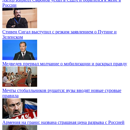
России
Стивен Сигал выступил с резким заявлением о Путине и
Зеленском
Медведев прервал молчание о мобилизации и раскрыл правду
Мечты стобалльников рушатся: вузы вводят новые суровые
правила
Армения на грани: названа страшная цена разрыва с Россией