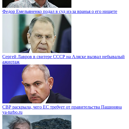
Федор Емельяненко подал в суд из-за вранья о его нищете
Сергей Лавров в свитере СССР на Аляске вызвал небывалый
ажиотаж
СВР раскрыла, чего ЕС требует от правительства Пашиняна
ya-turbo.ru