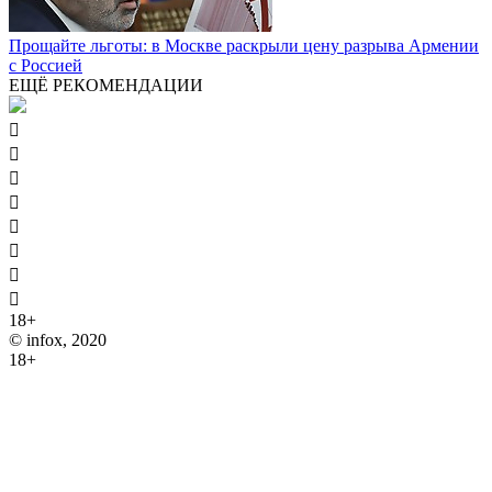
Прощайте льготы: в Москве раскрыли цену разрыва Армении
с Россией
ЕЩЁ РЕКОМЕНДАЦИИ








18+
© infox, 2020
18+
На информационных ресурсах INFOX применяются
рекомендательные технологии (информационные технологии
предоставления информации на основе сбора, систематизации
и анализа сведений, относящихся к предпочтениям
пользователей сети "Интернет", находящихся на территории
Российской Федерации).