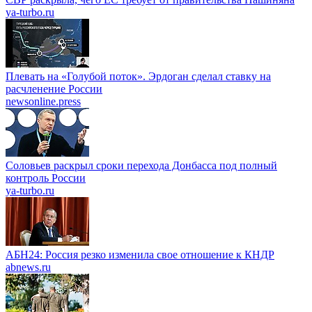
ya-turbo.ru
Плевать на «Голубой поток». Эрдоган сделал ставку на
расчленение России
newsonline.press
Соловьев раскрыл сроки перехода Донбасса под полный
контроль России
ya-turbo.ru
АБН24: Россия резко изменила свое отношение к КНДР
abnews.ru