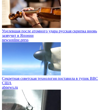
Уцелевшая после атомного удара русская скрипка вновь
зазвучит в Японии
newsonline.press
Секретная советская технология поставила в тупик ВВС
США
abnews.ru