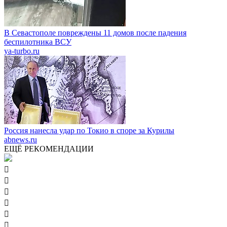
В Севастополе повреждены 11 домов после падения
беспилотника ВСУ
ya-turbo.ru
Россия нанесла удар по Токио в споре за Курилы
abnews.ru
ЕЩЁ РЕКОМЕНДАЦИИ





