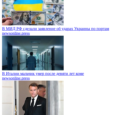
В МИД РФ сделали заявление об ударах Украины по портам
newsonline.press
В Италии мальчик умер после девяти лет коме
newsonline.press