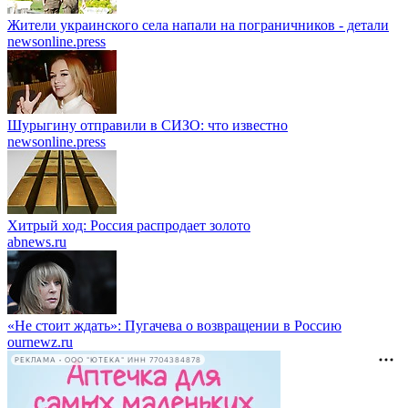
Жители украинского села напали на пограничников - детали
newsonline.press
Шурыгину отправили в СИЗО: что известно
newsonline.press
Хитрый ход: Россия распродает золото
abnews.ru
«Не стоит ждать»: Пугачева о возвращении в Россию
ournewz.ru
РЕКЛАМА • ООО "ЮТЕКА" ИНН 7704384878