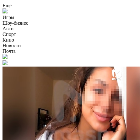
Ещё
Игры
Шоу-бизнес
Авто
Спорт
Кино
Новости
Почта