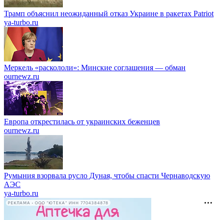
Трамп объяснил неожиданный отказ Украине в ракетах Patriot
ya-turbo.ru
Меркель «раскололи»: Минские соглашения — обман
ournewz.ru
Европа открестилась от украинских беженцев
ournewz.ru
Румыния взорвала русло Дуная, чтобы спасти Чернаводскую
АЭС
ya-turbo.ru
РЕКЛАМА • ООО "ЮТЕКА" ИНН 7704384878