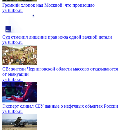
Громкий хлопок над Москвой: что произошло
ya-turbo.ru
Суд отменил лишение прав из-за одной важной детали
ya-turbo.ru
СВ: жители Черниговской области массово отказываются
от эвакуации
ya-turbo.ru
Эксперт сливал СБУ данные о нефтяных объектах России
ya-turbo.ru