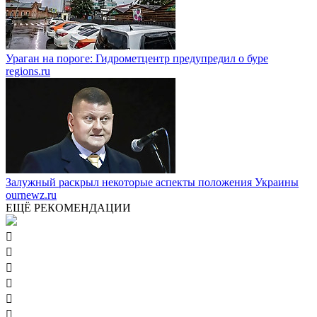
Ураган на пороге: Гидрометцентр предупредил о буре
regions.ru
Залужный раскрыл некоторые аспекты положения Украины
ournewz.ru
ЕЩЁ РЕКОМЕНДАЦИИ





