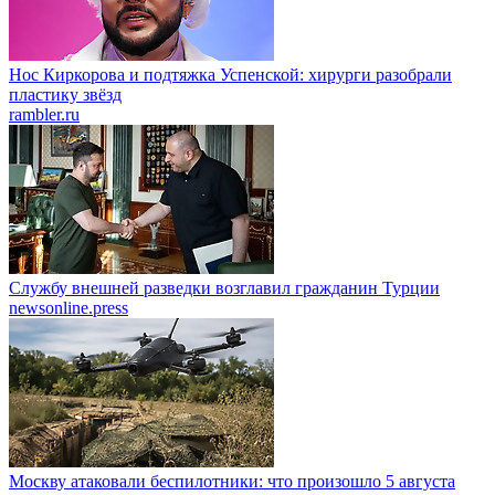
Нос Киркорова и подтяжка Успенской: хирурги разобрали
пластику звёзд
rambler.ru
Службу внешней разведки возглавил гражданин Турции
newsonline.press
Москву атаковали беспилотники: что произошло 5 августа