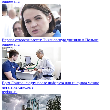
ournewz.ru
Европа отворачивается: Тихановскую унизили в Польше
ournewz.ru
Врач Лоиков: людям после инфаркта или инсульта можно
летать на самолете
regions.ru