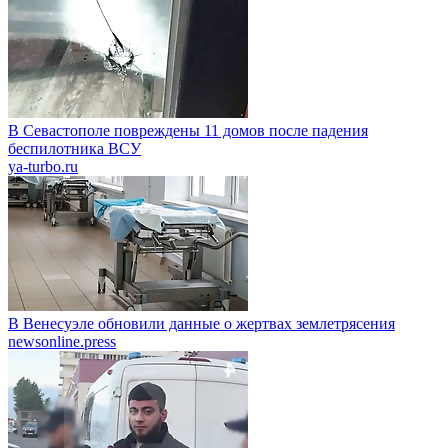
В Севастополе повреждены 11 домов после падения
беспилотника ВСУ
ya-turbo.ru
В Венесуэле обновили данные о жертвах землетрясения
newsonline.press