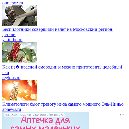
ournewz.ru
Беспилотники совершили налет на Московский регион:
детали
ya-turbo.ru
Как из� красной смородины можно приготовить целебный
чай
regions.ru
Климатологи бьют тревогу из-за самого мощного Эль-Ниньо
abnews.ru
РЕКЛАМА • ООО "ЮТЕКА" ИНН 7704384878