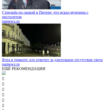
Стрельба по скорой в Питере: что искал мужчина с
пистолетом
ournewz.ru
Ялта в темноте: кто ответит за длительное отсутствие света
ournewz.ru
ЕЩЁ РЕКОМЕНДАЦИИ





