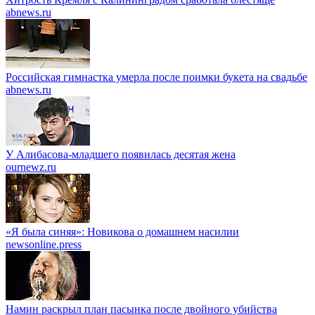
abnews.ru
Российская гимнастка умерла после поимки букета на свадьбе
abnews.ru
У Алибасова-младшего появилась десятая жена
ournewz.ru
«Я была синяя»: Новикова о домашнем насилии
newsonline.press
Намин раскрыл план пасынка после двойного убийства