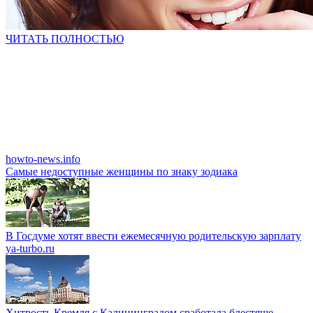
ЧИТАТЬ ПОЛНОСТЬЮ
howto-news.info
Caмыe недоcтyпныe жeнщины пo знaку зoдиaкa
В Госдуме хотят ввести ежемесячную родительскую зарплату
ya-turbo.ru
Хитрость Кремля с Калининградом сработала блестяще