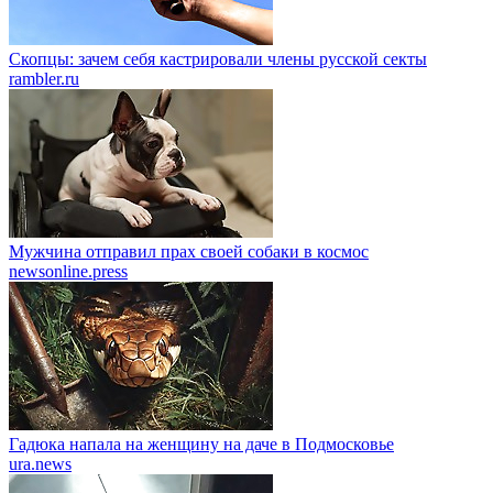
Скопцы: зачем себя кастрировали члены русской секты
rambler.ru
Мужчина отправил прах своей собаки в космос
newsonline.press
Гадюка напала на женщину на даче в Подмосковье
ura.news