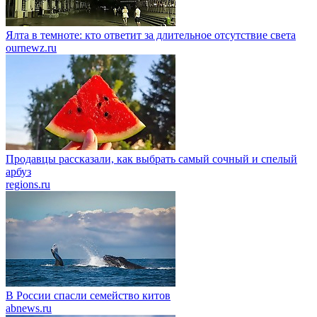
Ялта в темноте: кто ответит за длительное отсутствие света
ournewz.ru
Продавцы рассказали, как выбрать самый сочный и спелый
арбуз
regions.ru
В России спасли семейство китов
abnews.ru