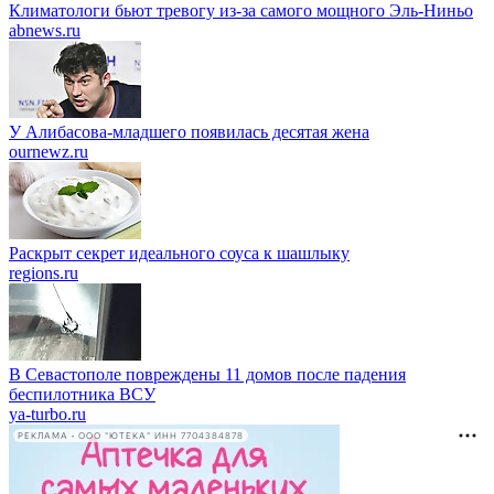
Климатологи бьют тревогу из-за самого мощного Эль-Ниньо
abnews.ru
У Алибасова-младшего появилась десятая жена
ournewz.ru
Раскрыт секрет идеального соуса к шашлыку
regions.ru
В Севастополе повреждены 11 домов после падения
беспилотника ВСУ
ya-turbo.ru
РЕКЛАМА • ООО "ЮТЕКА" ИНН 7704384878