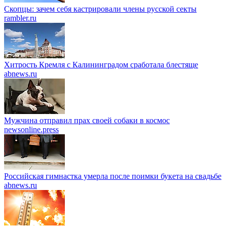
Скопцы: зачем себя кастрировали члены русской секты
rambler.ru
Хитрость Кремля с Калининградом сработала блестяще
abnews.ru
Мужчина отправил прах своей собаки в космос
newsonline.press
Российская гимнастка умерла после поимки букета на свадьбе
abnews.ru