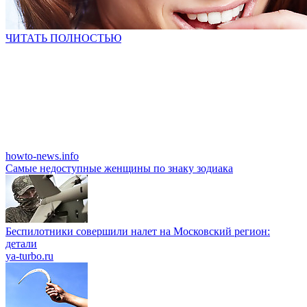
ЧИТАТЬ ПОЛНОСТЬЮ
howto-news.info
Caмыe недоcтyпныe жeнщины пo знaку зoдиaкa
Беспилотники совершили налет на Московский регион:
детали
ya-turbo.ru