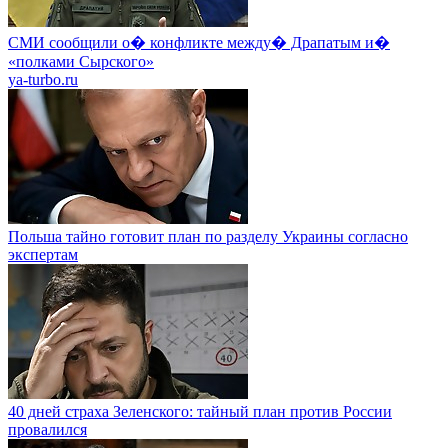
СМИ сообщили о� конфликте между� Драпатым и�
«полками Сырского»
ya-turbo.ru
Польша тайно готовит план по разделу Украины согласно
экспертам
40 дней страха Зеленского: тайный план против России
провалился