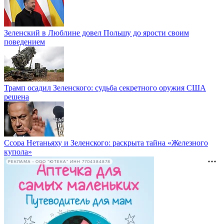
Зеленский в Люблине довел Польшу до ярости своим
поведением
Трамп осадил Зеленского: судьба секретного оружия США
решена
Ссора Нетаньяху и Зеленского: раскрыта тайна «Железного
купола»
РЕКЛАМА • ООО "ЮТЕКА" ИНН 7704384878