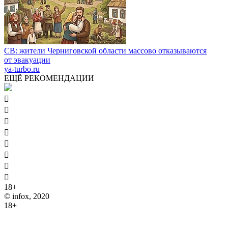
СВ: жители Черниговской области массово отказываются
от эвакуации
ya-turbo.ru
ЕЩЁ РЕКОМЕНДАЦИИ








18+
© infox, 2020
18+
На информационных ресурсах INFOX применяются
рекомендательные технологии (информационные технологии