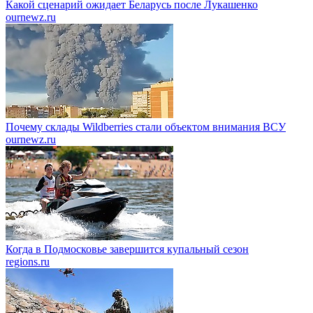
Какой сценарий ожидает Беларусь после Лукашенко
ournewz.ru
Почему склады Wildberries стали объектом внимания ВСУ
ournewz.ru
Когда в Подмосковье завершится купальный сезон
regions.ru