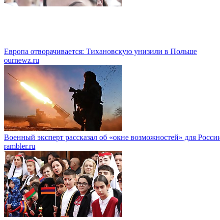
Европа отворачивается: Тихановскую унизили в Польше
ournewz.ru
Военный эксперт рассказал об «окне возможностей» для Росси
rambler.ru