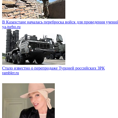
В Казахстане началась переброска войск для проведения учени
ya-turbo.ru
Стало известно о перепродаже Турцией российских ЗРК
rambler.ru