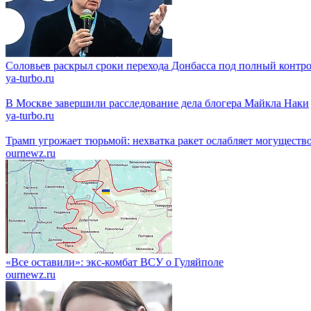
Соловьев раскрыл сроки перехода Донбасса под полный контр
ya-turbo.ru
В Москве завершили расследование дела блогера Майкла Наки
ya-turbo.ru
Трамп угрожает тюрьмой: нехватка ракет ослабляет могущест
ournewz.ru
«Все оставили»: экс-комбат ВСУ о Гуляйполе
ournewz.ru