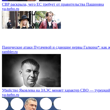
СВР раскрыла, чего ЕС требует от правительства Пашиняна
ya-turbo.ru
Панические атаки Пугачевой и сдающие нервы Галкина*: как ж
rambler.ru
Убийство Яковлева на ЗАЭС меняет характер СВО — турецкий
ya-turbo.ru