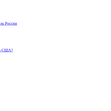
оль России
во США?