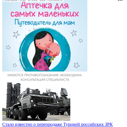
РЕКЛАМА • ООО "ЮТЕКА" ИНН 7704384878
Стало известно о перепродаже Турцией российских ЗРК