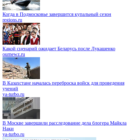
Когда в Подмосковье завершится купальный сезон
regions.ru
Какой сценарий ожидает Беларусь после Лукашенко
ournewz.ru
В Казахстане началась переброска войск для проведения
учений
ya-turbo.ru
В Москве завершили расследование дела блогера Майкла
Наки
ya-turbo.ru