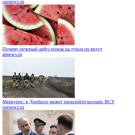
ournewz.ru
Почему печеный арбуз похож на тунца по вкусу
abnews.ru
Меркурис: в Донбассе может произойти коллапс ВСУ
ournewz.ru