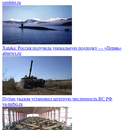
rambler.ru
Xataka: Россия получила уникальную подлодку — «Пермь»
abnews.ru
Путин указом установил штатную численность ВС РФ
ya-turbo.ru