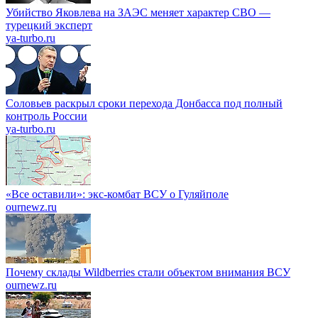
Убийство Яковлева на ЗАЭС меняет характер СВО —
турецкий эксперт
ya-turbo.ru
Соловьев раскрыл сроки перехода Донбасса под полный
контроль России
ya-turbo.ru
«Все оставили»: экс-комбат ВСУ о Гуляйполе
ournewz.ru
Почему склады Wildberries стали объектом внимания ВСУ
ournewz.ru