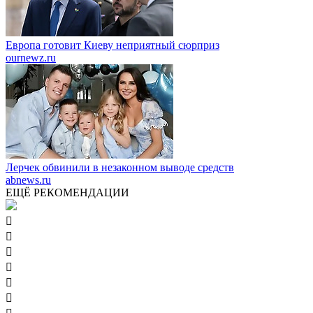
Европа готовит Киеву неприятный сюрприз
ournewz.ru
Лерчек обвинили в незаконном выводе средств
abnews.ru
ЕЩЁ РЕКОМЕНДАЦИИ





