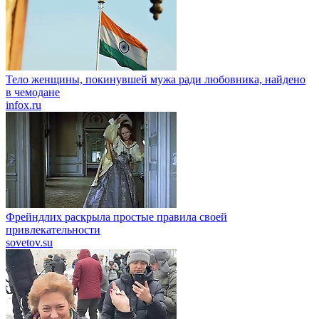
Тело женщины, покинувшей мужа ради любовника, найдено
в чемодане
infox.ru
Фрейндлих раскрыла простые правила своей
привлекательности
sovetov.su