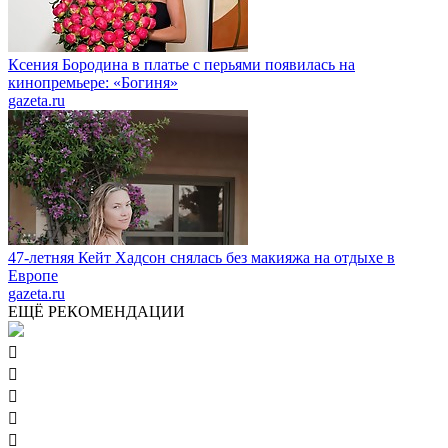
Ксения Бородина в платье с перьями появилась на
кинопремьере: «Богиня»
gazeta.ru
47-летняя Кейт Хадсон снялась без макияжа на отдыхе в
Европе
gazeta.ru
ЕЩЁ РЕКОМЕНДАЦИИ




