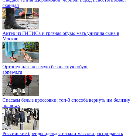
скандал
Актер из ГИТИСа и грязная обувь: мать унизила сына в
Москве
Ортопед назвал самую безопасную обувь
abnews.ru
Спасаем белые кроссовки: топ-3 способа вернуть им белизну
ura.news
Российские бренды одежды начали массово распродавать