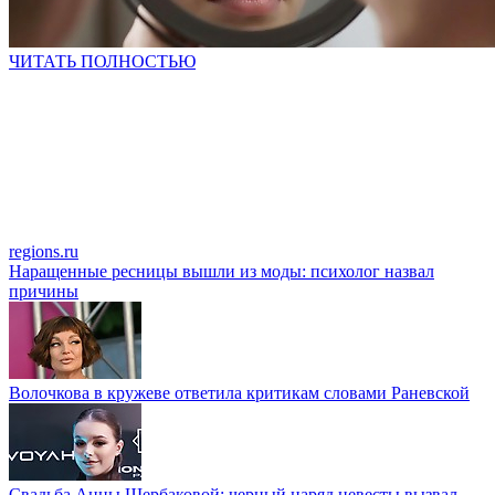
ЧИТАТЬ ПОЛНОСТЬЮ
regions.ru
Наращенные ресницы вышли из моды: психолог назвал
причины
Волочкова в кружеве ответила критикам словами Раневской
Свадьба Анны Щербаковой: черный наряд невесты вызвал