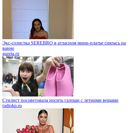
Экс-солистка SEREBRO в атласном мини-платье снялась на
ванне
gazeta.ru
Стилист посоветовала носить галоши с летними вещами
radiokp.ru