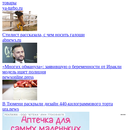
товары
ya-turbo.ru
Стилист рассказала, с чем носить галоши
abnews.ru
«Многих обманула»: заявившую о беременности от Иракли
модель ищет полиция
newsonline.press
В Тюмени раскрыли дизайн 440-килограммового торта
ura.news
РЕКЛАМА • ООО "ЮТЕКА" ИНН 7704384878