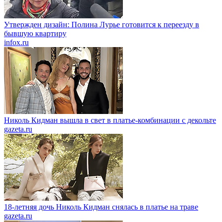
Утвержден дизайн: Полина Лурье готовится к переезду в
бывшую квартиру
infox.ru
Николь Кидман вышла в свет в платье-комбинации с декольте
gazeta.ru
18-летняя дочь Николь Кидман снялась в платье на траве
gazeta.ru