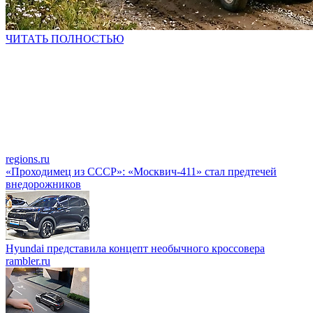
ЧИТАТЬ ПОЛНОСТЬЮ
regions.ru
«Проходимец из СССР»: «Москвич-411» стал предтечей
внедорожников
Hyundai представила концепт необычного кроссовера
rambler.ru