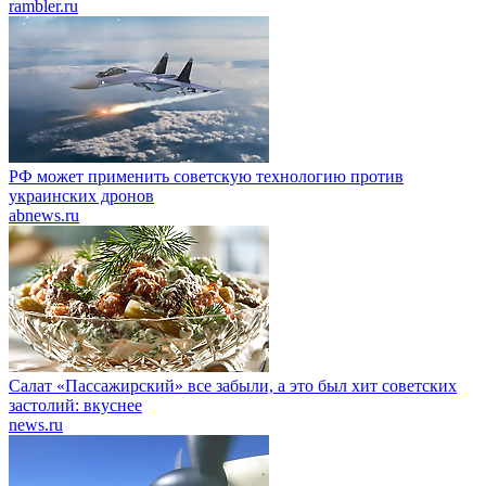
rambler.ru
РФ может применить советскую технологию против
украинских дронов
abnews.ru
Салат «Пассажирский» все забыли, а это был хит советских
застолий: вкуснее
news.ru