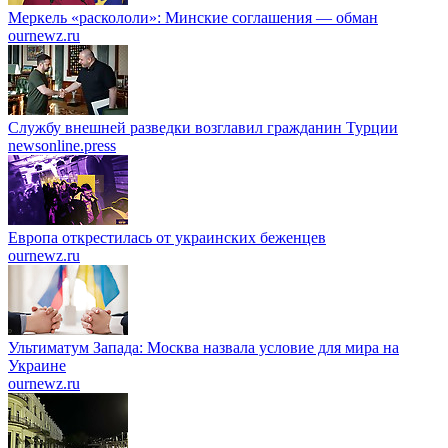
Меркель «раскололи»: Минские соглашения — обман
ournewz.ru
Службу внешней разведки возглавил гражданин Турции
newsonline.press
Европа открестилась от украинских беженцев
ournewz.ru
Ультиматум Запада: Москва назвала условие для мира на
Украине
ournewz.ru