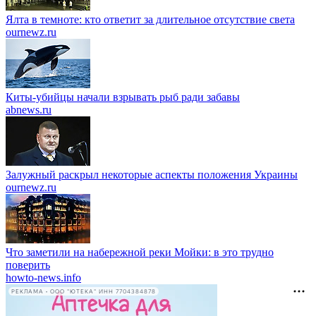
Ялта в темноте: кто ответит за длительное отсутствие света
ournewz.ru
Киты-убийцы начали взрывать рыб ради забавы
abnews.ru
Залужный раскрыл некоторые аспекты положения Украины
ournewz.ru
Что заметили на набережной реки Мойки: в это трудно
поверить
howto-news.info
РЕКЛАМА • ООО "ЮТЕКА" ИНН 7704384878