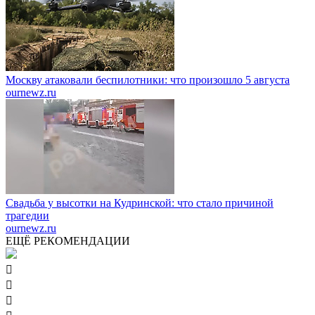
Москву атаковали беспилотники: что произошло 5 августа
ournewz.ru
Свадьба у высотки на Кудринской: что стало причиной
трагедии
ournewz.ru
ЕЩЁ РЕКОМЕНДАЦИИ


