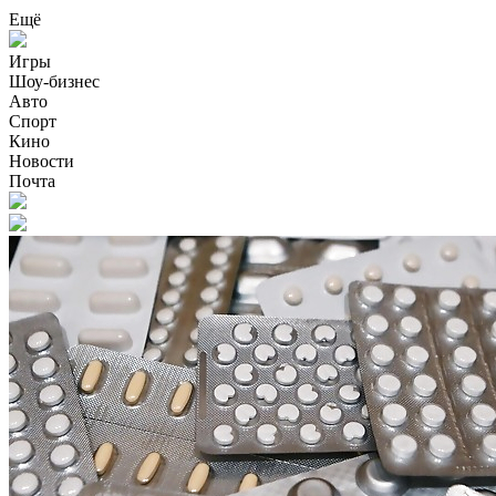
Ещё
Игры
Шоу-бизнес
Авто
Спорт
Кино
Новости
Почта