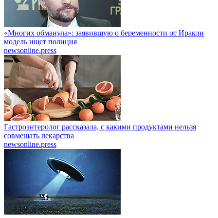
«Многих обманула»: заявившую о беременности от Иракли
модель ищет полиция
newsonline.press
Гастроэнтеролог рассказала, с какими продуктами нельзя
совмещать лекарства
newsonline.press