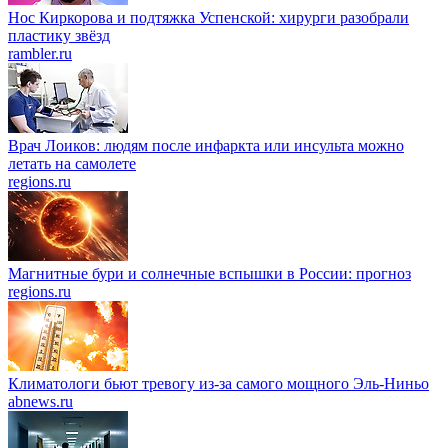
Нос Киркорова и подтяжка Успенской: хирурги разобрали
пластику звёзд
rambler.ru
Врач Лоиков: людям после инфаркта или инсульта можно
летать на самолете
regions.ru
Магнитные бури и солнечные вспышки в России: прогноз
regions.ru
Климатологи бьют тревогу из-за самого мощного Эль-Ниньо
abnews.ru