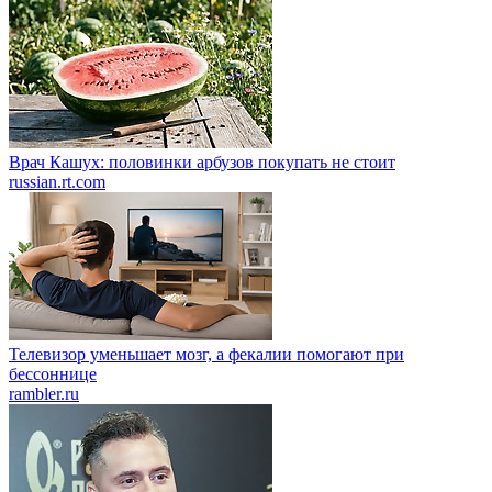
Врач Кашух: половинки арбузов покупать не стоит
russian.rt.com
Телевизор уменьшает мозг, а фекалии помогают при
бессоннице
rambler.ru