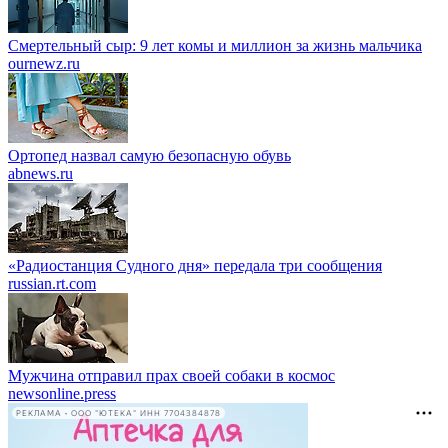
Смертельный сыр: 9 лет комы и миллион за жизнь мальчика
ournewz.ru
Ортопед назвал самую безопасную обувь
abnews.ru
«Радиостанция Судного дня» передала три сообщения
russian.rt.com
Мужчина отправил прах своей собаки в космос
newsonline.press
РЕКЛАМА • ООО "ЮТЕКА" ИНН 7704384878