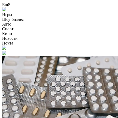
Ещё
Игры
Шоу-бизнес
Авто
Спорт
Кино
Новости
Почта