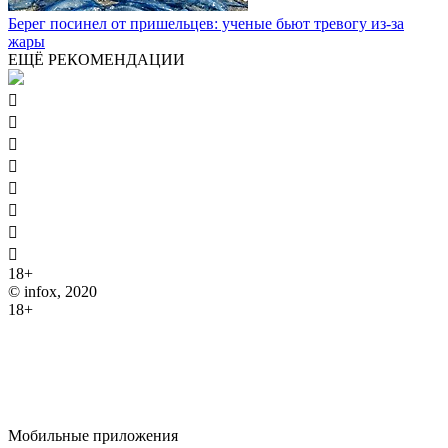
Берег посинел от пришельцев: ученые бьют тревогу из-за
жары
ЕЩЁ РЕКОМЕНДАЦИИ








18+
© infox, 2020
18+
На информационных ресурсах INFOX применяются
рекомендательные технологии (информационные технологии
предоставления информации на основе сбора, систематизации
и анализа сведений, относящихся к предпочтениям
пользователей сети "Интернет", находящихся на территории
Российской Федерации).
Мобильные приложения