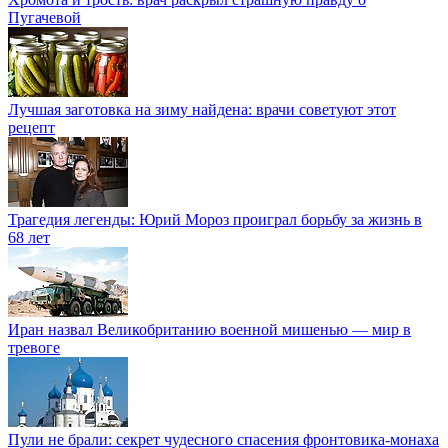
Пугачевой
Лучшая заготовка на зиму найдена: врачи советуют этот
рецепт
Трагедия легенды: Юрий Мороз проиграл борьбу за жизнь в
68 лет
Иран назвал Великобританию военной мишенью — мир в
тревоге
Пули не брали: секрет чудесного спасения фронтовика-монаха