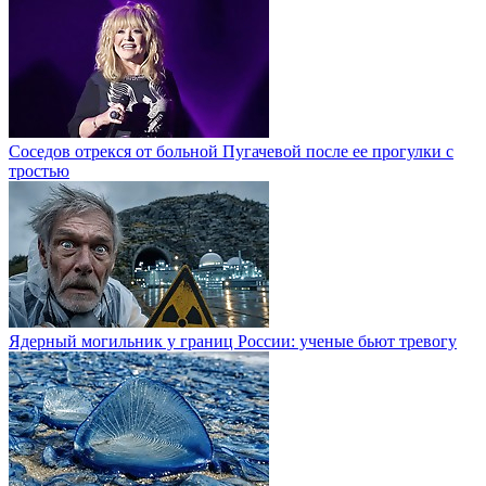
Соседов отрекся от больной Пугачевой после ее прогулки с
тростью
Ядерный могильник у границ России: ученые бьют тревогу