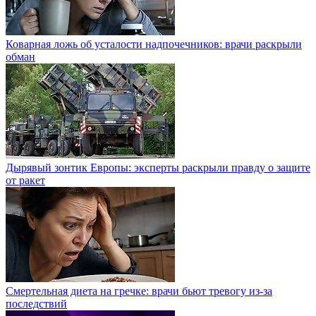
Коварная ложь об усталости надпочечников: врачи раскрыли
обман
Дырявый зонтик Европы: эксперты раскрыли правду о защите
от ракет
Смертельная диета на гречке: врачи бьют тревогу из-за
последствий