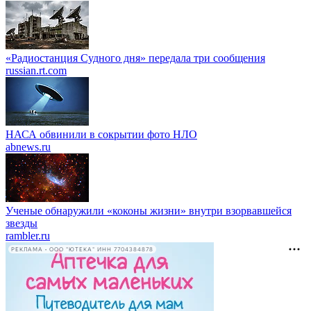
«Радиостанция Судного дня» передала три сообщения
russian.rt.com
НАСА обвинили в сокрытии фото НЛО
abnews.ru
Ученые обнаружили «коконы жизни» внутри взорвавшейся
звезды
rambler.ru
РЕКЛАМА • ООО "ЮТЕКА" ИНН 7704384878