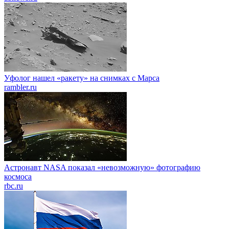
Уфолог нашел «ракету» на снимках с Марса
rambler.ru
Астронавт NASA показал «невозможную» фотографию
космоса
rbc.ru