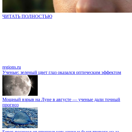
ЧИТАТЬ ПОЛНОСТЬЮ
regions.ru
Ученые: зеленый цвет глаз оказался оптическим эффектом
Мощный взрыв на Луне в августе — ученые дали точный
прогноз
Берег посинел от пришельцев: ученые бьют тревогу из-за