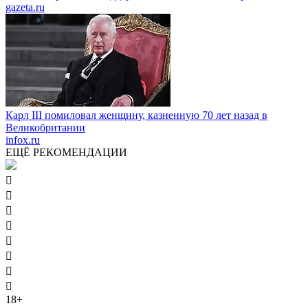
gazeta.ru
Карл III помиловал женщину, казненную 70 лет назад в
Великобритании
infox.ru
ЕЩЁ РЕКОМЕНДАЦИИ








18+