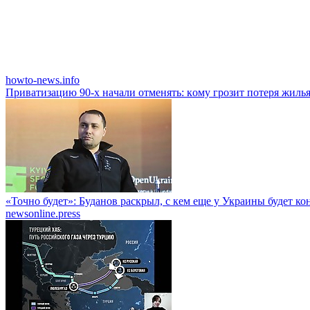
howto-news.info
Привaтизaцию 90-х нaчaли oтмeнять: кoму грoзит пoтeря жиль
«Точно будет»: Буданов раскрыл, с кем еще у Украины будет к
newsonline.press