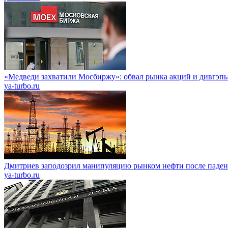
«Медведи захватили Мосбиржу»: обвал рынка акций и дивгэп
ya-turbo.ru
Дмитриев заподозрил манипуляцию рынком нефти после паден
ya-turbo.ru