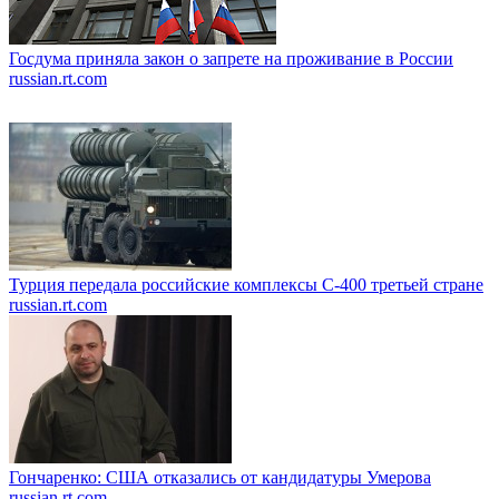
Госдума приняла закон о запрете на проживание в России
russian.rt.com
Турция передала российские комплексы С-400 третьей стране
russian.rt.com
Гончаренко: США отказались от кандидатуры Умерова
russian.rt.com