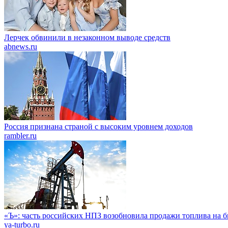
Лерчек обвинили в незаконном выводе средств
abnews.ru
Россия признана страной с высоким уровнем доходов
rambler.ru
«Ъ»: часть российских НПЗ возобновила продажи топлива на 
ya-turbo.ru