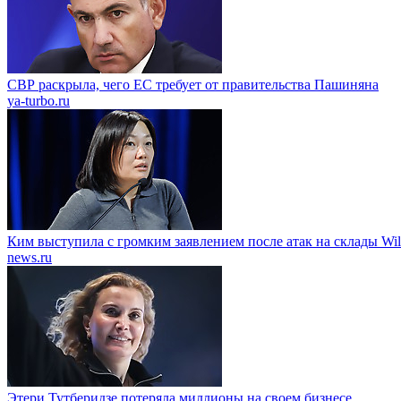
СВР раскрыла, чего ЕС требует от правительства Пашиняна
ya-turbo.ru
Ким выступила с громким заявлением после атак на склады Wild
news.ru
Этери Тутберидзе потеряла миллионы на своем бизнесе