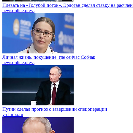
Плевать на «Голубой поток». Эрдоган сделал ставку на расчле
newsonline.press
Личная жизнь, покушение: где сейчас Собчак
newsonline.press
Путин сделал прогноз о завершении спецоперации
ya-turbo.ru