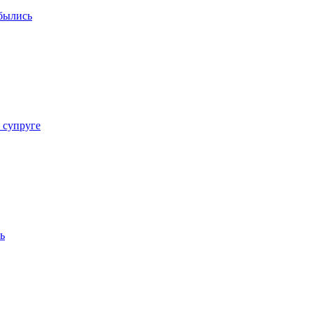
былись
 супруге
ь