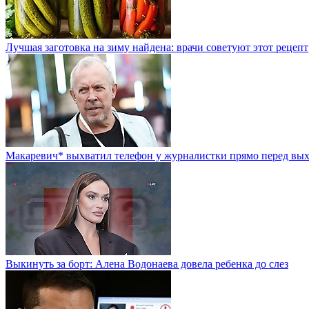
Лучшая заготовка на зиму найдена: врачи советуют этот рецепт
Макаревич* выхватил телефон у журналистки прямо перед вы
Выкинуть за борт: Алена Водонаева довела ребенка до слез