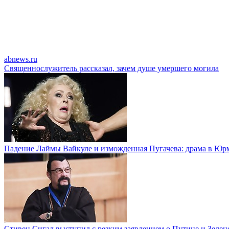
abnews.ru
Священнослужитель рассказал, зачем душе умершего могила
Падение Лаймы Вайкуле и изможденная Пугачева: драма в Юр
Стивен Сигал выступил с резким заявлением о Путине и Зелен