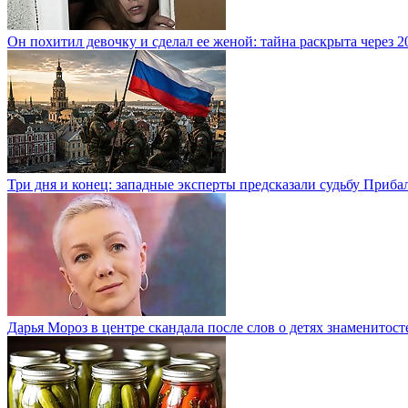
Он похитил девочку и сделал ее женой: тайна раскрыта через 2
Три дня и конец: западные эксперты предсказали судьбу Приба
Дарья Мороз в центре скандала после слов о детях знаменитост