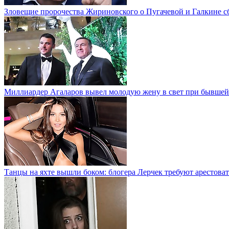
Зловещие пророчества Жириновского о Пугачевой и Галкине с
Миллиардер Агаларов вывел молодую жену в свет при бывшей
Танцы на яхте вышли боком: блогера Лерчек требуют арестоват