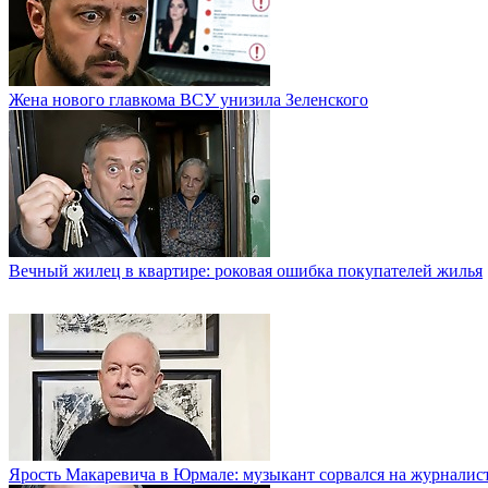
Жена нового главкома ВСУ унизила Зеленского
Вечный жилец в квартире: роковая ошибка покупателей жилья
Ярость Макаревича в Юрмале: музыкант сорвался на журналис