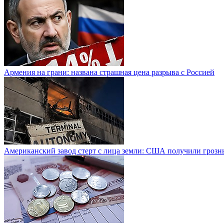
Армения на грани: названа страшная цена разрыва с Россией
Американский завод стерт с лица земли: США получили грозн