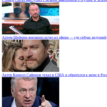
Артем Шейнин внезапно исчез из эфира — где сейчас ведущий
Актер Кирилл Сафонов уехал в США и обратился к жене в Рос