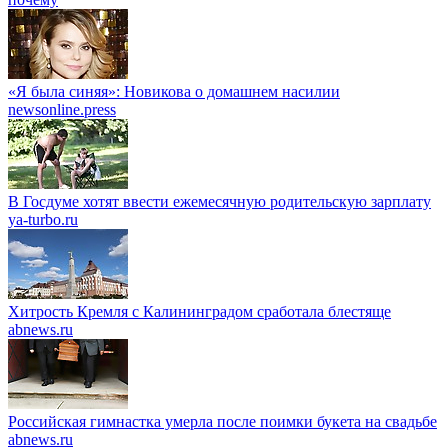
«Я была синяя»: Новикова о домашнем насилии
newsonline.press
В Госдуме хотят ввести ежемесячную родительскую зарплату
ya-turbo.ru
Хитрость Кремля с Калининградом сработала блестяще
abnews.ru
Российская гимнастка умерла после поимки букета на свадьбе
abnews.ru