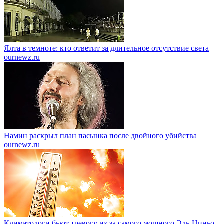
Ялта в темноте: кто ответит за длительное отсутствие света
ournewz.ru
Намин раскрыл план пасынка после двойного убийства
ournewz.ru
Климатологи бьют тревогу из-за самого мощного Эль-Ниньо