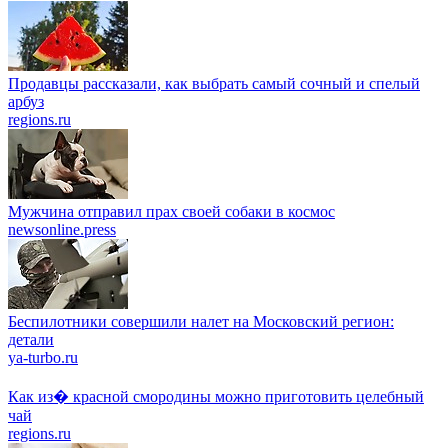
Продавцы рассказали, как выбрать самый сочный и спелый
арбуз
regions.ru
Мужчина отправил прах своей собаки в космос
newsonline.press
Беспилотники совершили налет на Московский регион:
детали
ya-turbo.ru
Как из� красной смородины можно приготовить целебный
чай
regions.ru