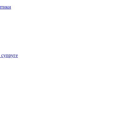
лтики
 супруге