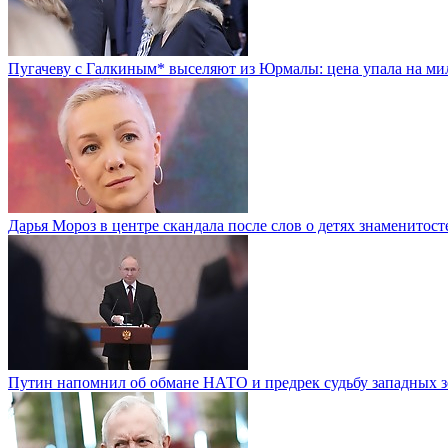
Пугачеву с Галкиным* выселяют из Юрмалы: цена упала на м
Дарья Мороз в центре скандала после слов о детях знаменитост
Путин напомнил об обмане НАТО и предрек судьбу западных з