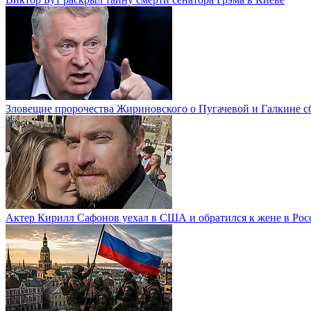
Зловещие пророчества Жириновского о Пугачевой и Галкине с
Актер Кирилл Сафонов уехал в США и обратился к жене в Рос