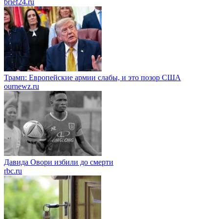
brief24.ru
Трамп: Европейские армии слабы, и это позор США
ournewz.ru
Давида Овори избили до смерти
rbc.ru