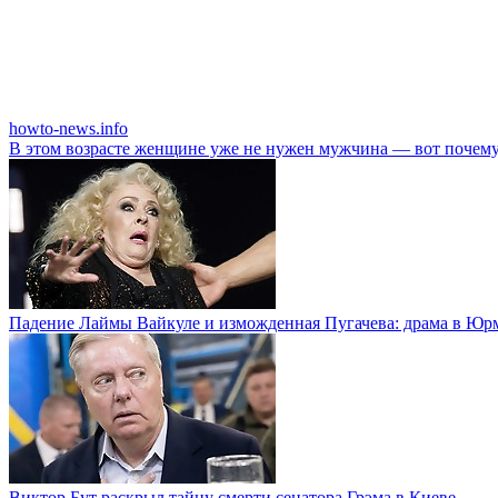
howto-news.info
В этом возрасте женщине уже не нужен мужчина — вот почем
Падение Лаймы Вайкуле и изможденная Пугачева: драма в Юр
Виктор Бут раскрыл тайну смерти сенатора Грэма в Киеве