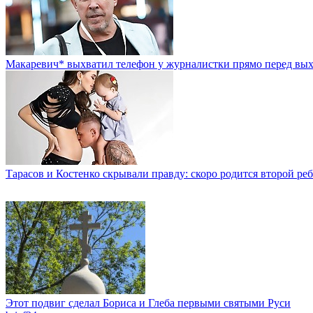
Макаревич* выхватил телефон у журналистки прямо перед вы
Тарасов и Костенко скрывали правду: скоро родится второй ре
Этот подвиг сделал Бориса и Глеба первыми святыми Руси