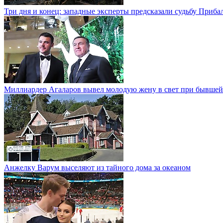
Три дня и конец: западные эксперты предсказали судьбу Приба
Миллиардер Агаларов вывел молодую жену в свет при бывшей
Анжелку Варум выселяют из тайного дома за океаном