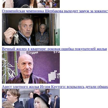
Олимпийская чемпионка Щербакова выходит замуж за хоккеис
Вечный жилец в квартире: роковая ошибка покупателей жилья
Арест элитного жилья Игоря Крутого: вскрылись детали обман