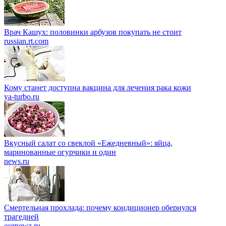
Врач Кашух: половинки арбузов покупать не стоит
russian.rt.com
Кому станет доступна вакцина для лечения рака кожи
ya-turbo.ru
Вкусный салат со свеклой «Ежедневный»: яйца,
маринованные огурчики и один
news.ru
Смертельная прохлада: почему кондиционер обернулся
трагедией
ournewz.ru