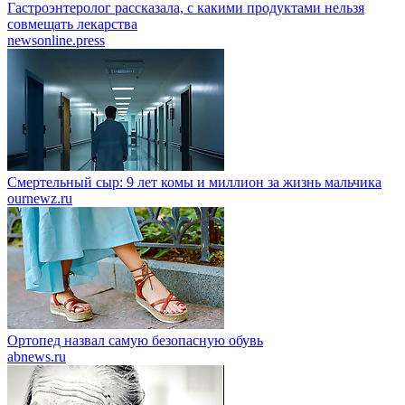
Гастроэнтеролог рассказала, с какими продуктами нельзя
совмещать лекарства
newsonline.press
Смертельный сыр: 9 лет комы и миллион за жизнь мальчика
ournewz.ru
Ортопед назвал самую безопасную обувь
abnews.ru