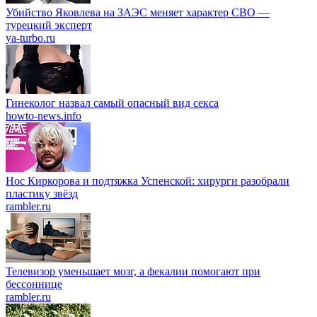
Убийство Яковлева на ЗАЭС меняет характер СВО —
турецкий эксперт
ya-turbo.ru
Гинеколог назвал самый опасный вид секса
howto-news.info
Нос Киркорова и подтяжка Успенской: хирурги разобрали
пластику звёзд
rambler.ru
Телевизор уменьшает мозг, а фекалии помогают при
бессоннице
rambler.ru