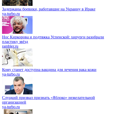
Задержаны боевики, работавшие на Украину в Ираке
ya-turbo.ru
Нос Киркорова и подтяжка Успенской: хирурги разобрали
пластику звёзд
rambler.ru
Кому станет доступна вакцина для лечения рака кожи
ya-turbo.ru
Слуцкий призвал признать «Яблоко» нежелательной
организацией
ya-turbo.ru