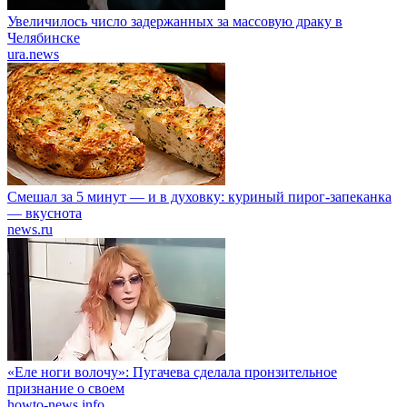
Увеличилось число задержанных за массовую драку в
Челябинске
ura.news
Смешал за 5 минут — и в духовку: куриный пирог-запеканка
— вкуснота
news.ru
«Еле ноги волочу»: Пугачева сделала пронзительное
признание о своем
howto-news.info