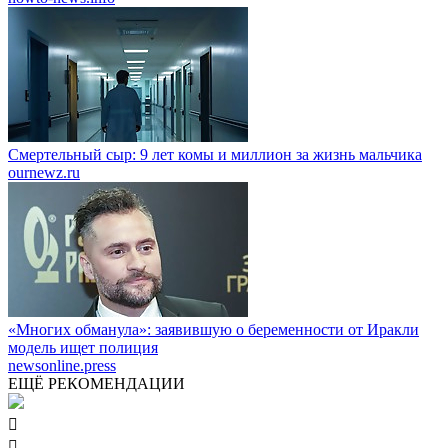
Смертельный сыр: 9 лет комы и миллион за жизнь мальчика
ournewz.ru
«Многих обманула»: заявившую о беременности от Иракли
модель ищет полиция
newsonline.press
ЕЩЁ РЕКОМЕНДАЦИИ

