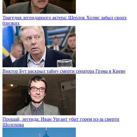
Трагедия легендарного актера: Шерлок Холмс забыл своих
близких
Виктор Бут раскрыл тайну смерти сенатора Грэма в Киеве
Прощай, легенда: Иван Ургант убит горем из-за смерти
Шолохова