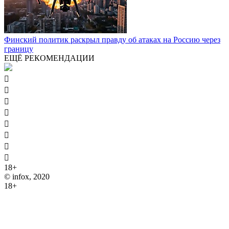
Финский политик раскрыл правду об атаках на Россию через
границу
ЕЩЁ РЕКОМЕНДАЦИИ








18+
© infox, 2020
18+
На информационных ресурсах INFOX применяются
рекомендательные технологии (информационные технологии
предоставления информации на основе сбора, систематизации
и анализа сведений, относящихся к предпочтениям