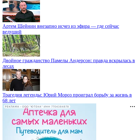
Артем Шейнин внезапно исчез из эфира — где сейчас
ведущий
Двойное гражданство Памелы Андерсон: правда вскрылась в
лесах
Трагедия легенды: Юрий Мороз проиграл борьбу за жизнь в
68 лет
РЕКЛАМА • ООО "ЮТЕКА" ИНН 7704384878