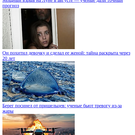
Мощный взрыв на Луне в августе — ученые дали точный
прогноз
Он похитил девочку и сделал ее женой: тайна раскрыта через
20 лет
Берег посинел от пришельцев: ученые бьют тревогу из-за
жары