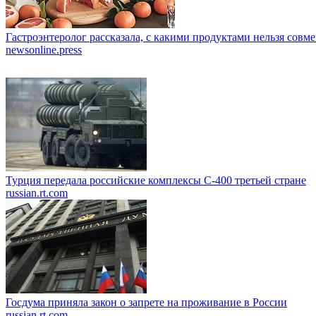
Гастроэнтеролог рассказала, с какими продуктами нельзя совм
newsonline.press
Турция передала российские комплексы С-400 третьей стране
russian.rt.com
Госдума приняла закон о запрете на проживание в России
russian.rt.com