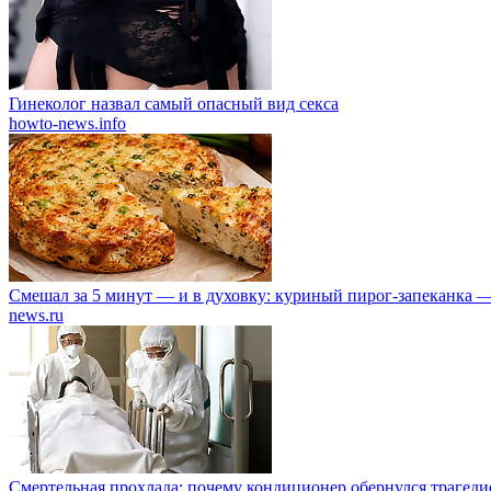
Гинеколог назвал самый опасный вид секса
howto-news.info
Смешал за 5 минут — и в духовку: куриный пирог-запеканка 
news.ru
Смертельная прохлада: почему кондиционер обернулся трагеди