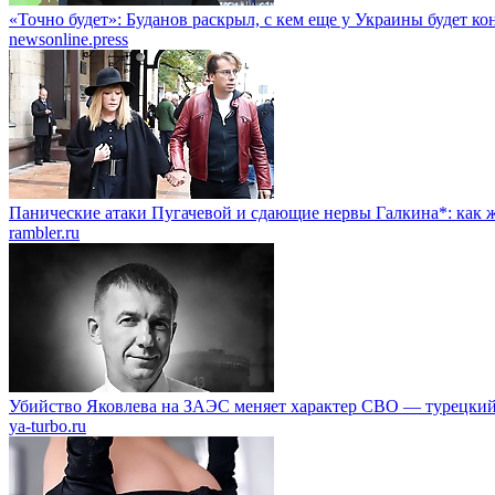
«Точно будет»: Буданов раскрыл, с кем еще у Украины будет к
newsonline.press
Панические атаки Пугачевой и сдающие нервы Галкина*: как ж
rambler.ru
Убийство Яковлева на ЗАЭС меняет характер СВО — турецкий
ya-turbo.ru