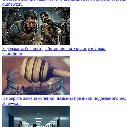
ournewz.ru
Задержаны боевики, работавшие на Украину в Ираке
ya-turbo.ru
Не берите даже за копейки: названы признаки поддельного мед
abnews.ru