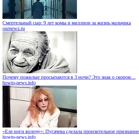
Смертельный сыр: 9 лет комы и миллион за жизнь мальчика
ournewz.ru
Почему пожилые просыпаются в 3 ночи? Это знак о скором…
howto-news.info
«Еле ноги волочу»: Пугачева сделала пронзительное признание
howto-news.info