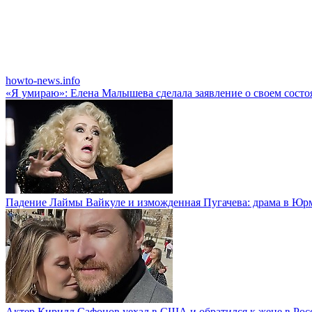
howto-news.info
«Я умираю»: Елена Малышева сделала заявление о своем сост
Падение Лаймы Вайкуле и изможденная Пугачева: драма в Юр
Актер Кирилл Сафонов уехал в США и обратился к жене в Рос