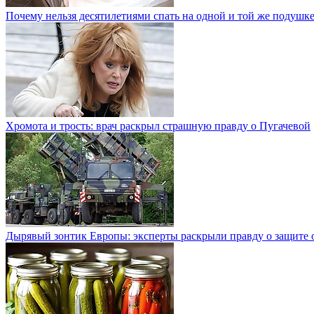
Почему нельзя десятилетиями спать на одной и той же подушк
Хромота и трость: врач раскрыл страшную правду о Пугачевой
Дырявый зонтик Европы: эксперты раскрыли правду о защите о