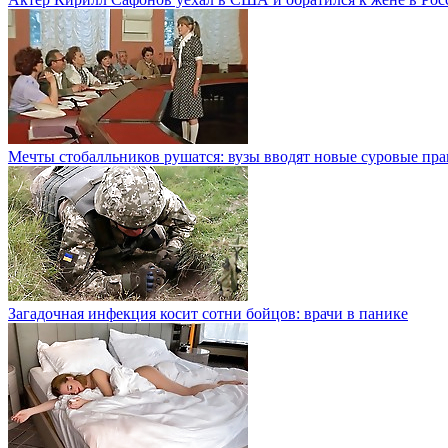
Мечты стобалльников рушатся: вузы вводят новые суровые пра
Загадочная инфекция косит сотни бойцов: врачи в панике