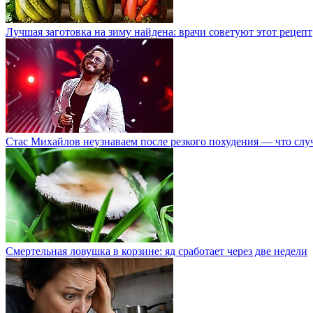
Лучшая заготовка на зиму найдена: врачи советуют этот рецепт
Стас Михайлов неузнаваем после резкого похудения — что слу
Смертельная ловушка в корзине: яд сработает через две недели