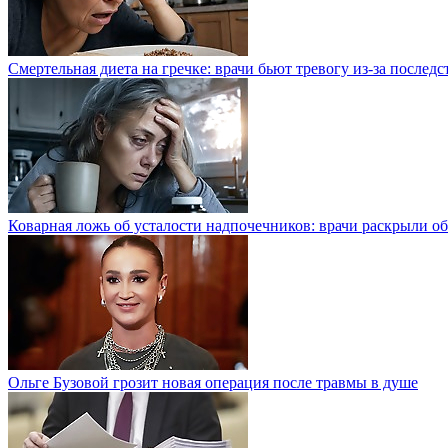
Смертельная диета на гречке: врачи бьют тревогу из-за послед
Коварная ложь об усталости надпочечников: врачи раскрыли о
Ольге Бузовой грозит новая операция после травмы в душе